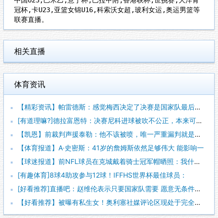
冠杯,卡U23,亚篮女锦U16,科索沃女超,玻利女运,奥运男篮等
联赛直播。
相关直播
体育资讯
【精彩资讯】帕雷德斯：感觉梅西决定了决赛是国家队最后一战，我
[有道理嘛?]德拉富恩特：决赛尼科进球被吹不公正，本来可以有
【凯恩】前裁判声援泰勒：他不该被喷，唯一严重漏判就是罗梅罗拉
【体育报道】A·史密斯：41岁的詹姆斯依然足够伟大 能影响一
【球迷报道】前NFL球员在克城戴着骑士冠军帽晒照：我什么都不
[有趣体育]8球4助攻参与12球！IFFHS世界杯最佳球员：
[好看推荐]直播吧：赵维伦表示只要国家队需要 愿意无条件响应
【好看推荐】被曝有私生女！奥利塞社媒评论区现处于完全关闭状态