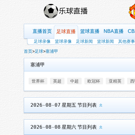
直播首页
篮球直播
NBA直播
C
足球直播
足球录像
篮球录像
足球新闻
篮球新闻
其他赛事
首页
>
足球
>
塞浦甲
塞浦甲
世界杯
英超
中超
欧冠杯
亚精英
西
2026-08-07
星期五
节目列表
2026-08-08
星期六
节目列表