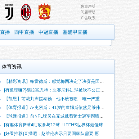
免责声明
问题帮助
广告联系
直播
西甲直播
中冠直播
塞浦甲直播
体育资讯
【精彩资讯】帕雷德斯：感觉梅西决定了决赛是国家队最后一战，我
[有道理嘛?]德拉富恩特：决赛尼科进球被吹不公正，本来可以有
【凯恩】前裁判声援泰勒：他不该被喷，唯一严重漏判就是罗梅罗拉
【体育报道】A·史密斯：41岁的詹姆斯依然足够伟大 能影响一
【球迷报道】前NFL球员在克城戴着骑士冠军帽晒照：我什么都不
[有趣体育]8球4助攻参与12球！IFFHS世界杯最佳球员：
[好看推荐]直播吧：赵维伦表示只要国家队需要 愿意无条件响应