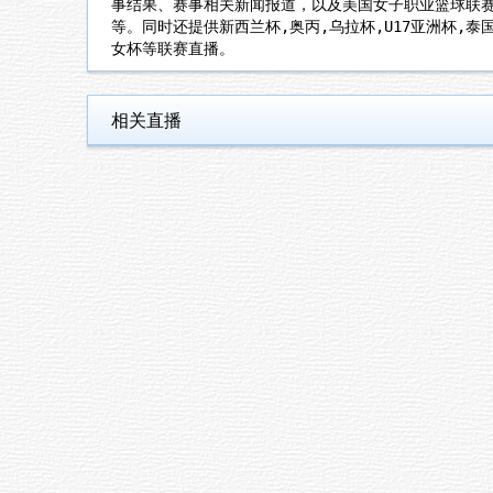
事结果、赛事相关新闻报道，以及美国女子职业篮球联
等。同时还提供新西兰杯,奥丙,乌拉杯,U17亚洲杯,泰国
女杯等联赛直播。
相关直播