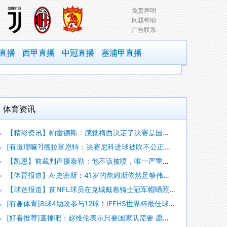
免责声明
问题帮助
广告联系
直播
西甲直播
中冠直播
塞浦甲直播
体育资讯
【精彩资讯】帕雷德斯：感觉梅西决定了决赛是国家队最后一战，我
[有道理嘛?]德拉富恩特：决赛尼科进球被吹不公正，本来可以有
【凯恩】前裁判声援泰勒：他不该被喷，唯一严重漏判就是罗梅罗拉
【体育报道】A·史密斯：41岁的詹姆斯依然足够伟大 能影响一
【球迷报道】前NFL球员在克城戴着骑士冠军帽晒照：我什么都不
[有趣体育]8球4助攻参与12球！IFFHS世界杯最佳球员：
[好看推荐]直播吧：赵维伦表示只要国家队需要 愿意无条件响应