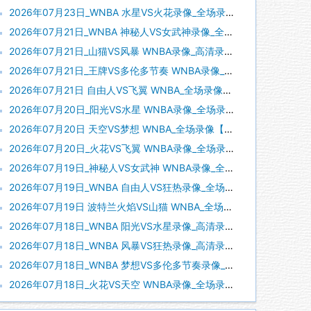
2026年07月23日_WNBA 水星VS火花录像_全场录像【高清回放】
2026年07月21日_WNBA 神秘人VS女武神录像_全场录像【全场回放】
2026年07月21日_山猫VS风暴 WNBA录像_高清录像【全场回放】
2026年07月21日_王牌VS多伦多节奏 WNBA录像_全场录像【视频集锦】
2026年07月21日 自由人VS飞翼 WNBA_全场录像【视频集锦】
2026年07月20日_阳光VS水星 WNBA录像_全场录像【全场回放】
2026年07月20日 天空VS梦想 WNBA_全场录像【视频集锦】
2026年07月20日_火花VS飞翼 WNBA录像_全场录像【全场回放】
2026年07月19日_神秘人VS女武神 WNBA录像_全场录像【全场回放】
2026年07月19日_WNBA 自由人VS狂热录像_全场录像【视频集锦】
2026年07月19日 波特兰火焰VS山猫 WNBA_全场录像【全场回放】
2026年07月18日_WNBA 阳光VS水星录像_高清录像【全场回放】
2026年07月18日_WNBA 风暴VS狂热录像_高清录像【全场回放】
2026年07月18日_WNBA 梦想VS多伦多节奏录像_全场录像【视频集锦】
2026年07月18日_火花VS天空 WNBA录像_全场录像【全场回放】