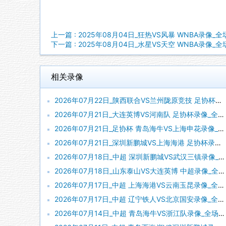
上一篇 : 2025年08月04日_狂热VS风暴 WNBA录像_
下一篇 : 2025年08月04日_水星VS天空 WNBA录像_
相关录像
2026年07月22日_陕西联合VS兰州陇原竞技 足协杯录像_全场录像【视频集锦】
2026年07月21日_大连英博VS河南队 足协杯录像_全场录像【视频集锦】
2026年07月21日_足协杯 青岛海牛VS上海申花录像_全场录像【视频集锦】
2026年07月21日_深圳新鹏城VS上海海港 足协杯录像_全场录像【视频集锦】
2026年07月18日_中超 深圳新鹏城VS武汉三镇录像_全场录像【高清回放】
2026年07月18日_山东泰山VS大连英博 中超录像_全场录像【全场回放】
2026年07月17日_中超 上海海港VS云南玉昆录像_全场录像【全场回放】
2026年07月17日_中超 辽宁铁人VS北京国安录像_全场录像【视频集锦】
2026年07月14日_中超 青岛海牛VS浙江队录像_全场录像【全场回放】