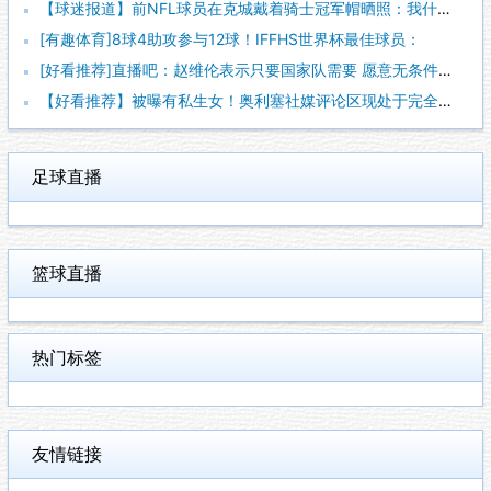
【球迷报道】前NFL球员在克城戴着骑士冠军帽晒照：我什么都不
[有趣体育]8球4助攻参与12球！IFFHS世界杯最佳球员：
[好看推荐]直播吧：赵维伦表示只要国家队需要 愿意无条件响应
【好看推荐】被曝有私生女！奥利塞社媒评论区现处于完全关闭状态
足球直播
篮球直播
热门标签
友情链接