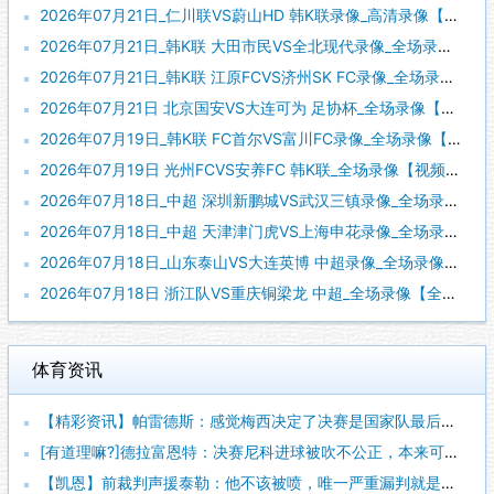
2026年07月21日_仁川联VS蔚山HD 韩K联录像_高清录像【全场回放】
2026年07月21日_韩K联 大田市民VS全北现代录像_全场录像【高清回放】
2026年07月21日_韩K联 江原FCVS济州SK FC录像_全场录像【全场回放】
2026年07月21日 北京国安VS大连可为 足协杯_全场录像【全场回放】
2026年07月19日_韩K联 FC首尔VS富川FC录像_全场录像【视频集锦】
2026年07月19日 光州FCVS安养FC 韩K联_全场录像【视频集锦】
2026年07月18日_中超 深圳新鹏城VS武汉三镇录像_全场录像【高清回放】
2026年07月18日_中超 天津津门虎VS上海申花录像_全场录像【高清回放】
2026年07月18日_山东泰山VS大连英博 中超录像_全场录像【全场回放】
2026年07月18日 浙江队VS重庆铜梁龙 中超_全场录像【全场回放】
体育资讯
【精彩资讯】帕雷德斯：感觉梅西决定了决赛是国家队最后一战，我
[有道理嘛?]德拉富恩特：决赛尼科进球被吹不公正，本来可以有
【凯恩】前裁判声援泰勒：他不该被喷，唯一严重漏判就是罗梅罗拉