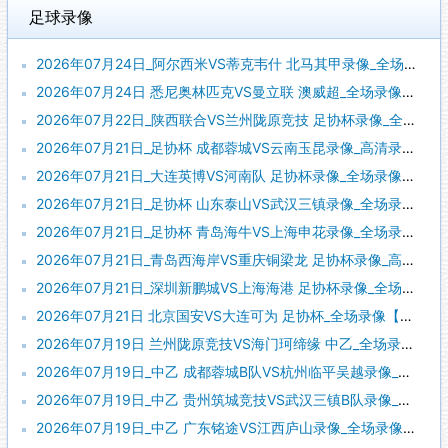
足球录像
2026年07月24日_阿尔西米VS蒂克韦什 北马其甲录像_全场录像【视频集锦】
2026年07月24日 悉尼奥林匹克VS曼立联 澳威超_全场录像【视频集锦】
2026年07月22日_陕西联合VS兰州陇原竞技 足协杯录像_全场录像【视频集锦】
2026年07月21日_足协杯 成都蓉城VS云南玉昆录像_高清录像【全场回放】
2026年07月21日_大连英博VS河南队 足协杯录像_全场录像【视频集锦】
2026年07月21日_足协杯 山东泰山VS武汉三镇录像_全场录像【高清回放】
2026年07月21日_足协杯 青岛海牛VS上海申花录像_全场录像【视频集锦】
2026年07月21日_青岛西海岸VS重庆铜梁龙 足协杯录像_高清录像【全场回放】
2026年07月21日_深圳新鹏城VS上海海港 足协杯录像_全场录像【视频集锦】
2026年07月21日 北京国安VS大连可为 足协杯_全场录像【全场回放】
2026年07月19日 兰州陇原竞技VS海门珂缔缘 中乙_全场录像【全场回放】
2026年07月19日_中乙 成都蓉城B队VS杭州临平吴越录像_全场录像【高清回放】
2026年07月19日_中乙 贵州筑城竞技VS武汉三镇B队录像_全场录像【全场回放】
2026年07月19日_中乙 广东铭途VS江西庐山录像_全场录像【高清回放】