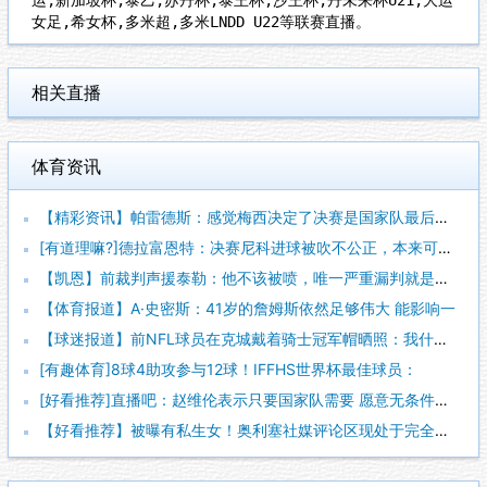
女足,希女杯,多米超,多米LNDD U22等联赛直播。
相关直播
体育资讯
【精彩资讯】帕雷德斯：感觉梅西决定了决赛是国家队最后一战，我
[有道理嘛?]德拉富恩特：决赛尼科进球被吹不公正，本来可以有
【凯恩】前裁判声援泰勒：他不该被喷，唯一严重漏判就是罗梅罗拉
【体育报道】A·史密斯：41岁的詹姆斯依然足够伟大 能影响一
【球迷报道】前NFL球员在克城戴着骑士冠军帽晒照：我什么都不
[有趣体育]8球4助攻参与12球！IFFHS世界杯最佳球员：
[好看推荐]直播吧：赵维伦表示只要国家队需要 愿意无条件响应
【好看推荐】被曝有私生女！奥利塞社媒评论区现处于完全关闭状态