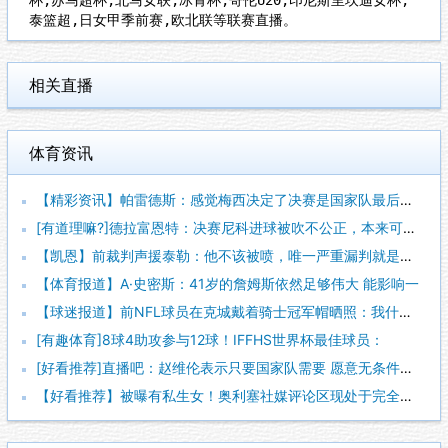
泰篮超,日女甲季前赛,欧北联等联赛直播。
相关直播
体育资讯
【精彩资讯】帕雷德斯：感觉梅西决定了决赛是国家队最后一战，我
[有道理嘛?]德拉富恩特：决赛尼科进球被吹不公正，本来可以有
【凯恩】前裁判声援泰勒：他不该被喷，唯一严重漏判就是罗梅罗拉
【体育报道】A·史密斯：41岁的詹姆斯依然足够伟大 能影响一
【球迷报道】前NFL球员在克城戴着骑士冠军帽晒照：我什么都不
[有趣体育]8球4助攻参与12球！IFFHS世界杯最佳球员：
[好看推荐]直播吧：赵维伦表示只要国家队需要 愿意无条件响应
【好看推荐】被曝有私生女！奥利塞社媒评论区现处于完全关闭状态