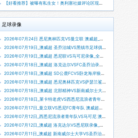
【好看推荐】被曝有私生女！奥利塞社媒评论区现处于完全关闭状态
足球录像
2026年07月24日 悉尼奥林匹克VS曼立联 澳威超_全场录像【视频集锦】
2026年07月19日_澳威超 圣乔治城VS黑镇市足球俱乐部录像_高清录像【全场回放】
2026年07月19日_澳威超 悉尼联VS马可尼录像_全场录像【全场回放】
2026年07月18日_澳威超 洛克达尔VSFC圣乔治录像_高清录像【全场回放】
2026年07月18日_澳威超 SD公鹿FCVS卧龙海岸狼队录像_全场录像【视频集锦】
2026年07月18日_澳威超 悉尼奥林匹克VS萨瑟兰鲨鱼录像_全场录像【视频集锦】
2026年07月18日_澳威超 北部精神VS新南威尔士大学录像_高清录像【全场回放】
2026年07月18日_莱卡特老虎VS西悉尼流浪者青年队 澳威超录像_全场录像【视频集锦】
2026年07月17日_曼立联VS悉尼FC青年队 澳威超录像_全场录像【高清回放】
2026年07月12日_西悉尼流浪者青年队VS马可尼 澳威超录像_全场录像【高清回放】
2026年07月12日_澳威超 洛克达尔VS悉尼联录像_高清录像【全场回放】
2026年07月11日_澳威超 新南威尔士大学VS圣乔治城录像_全场录像【高清回放】