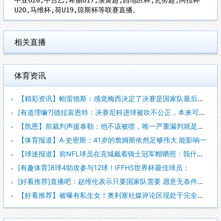
U20,马维杯,荷U19,琼斯杯等联赛直播。
相关直播
体育资讯
【精彩资讯】帕雷德斯：感觉梅西决定了决赛是国家队最后一战，我
[有道理嘛?]德拉富恩特：决赛尼科进球被吹不公正，本来可以有
【凯恩】前裁判声援泰勒：他不该被喷，唯一严重漏判就是罗梅罗拉
【体育报道】A·史密斯：41岁的詹姆斯依然足够伟大 能影响一
【球迷报道】前NFL球员在克城戴着骑士冠军帽晒照：我什么都不
[有趣体育]8球4助攻参与12球！IFFHS世界杯最佳球员：
[好看推荐]直播吧：赵维伦表示只要国家队需要 愿意无条件响应
【好看推荐】被曝有私生女！奥利塞社媒评论区现处于完全关闭状态