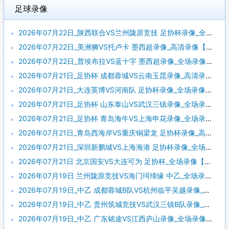
足球录像
2026年07月22日_陕西联合VS兰州陇原竞技 足协杯录像_全场录像【视频集锦】
2026年07月22日_美洲狮VS托卢卡 墨西超录像_高清录像【全场回放】
2026年07月22日_普埃布拉VS蓝十字 墨西超录像_全场录像【高清回放】
2026年07月21日_足协杯 成都蓉城VS云南玉昆录像_高清录像【全场回放】
2026年07月21日_大连英博VS河南队 足协杯录像_全场录像【视频集锦】
2026年07月21日_足协杯 山东泰山VS武汉三镇录像_全场录像【高清回放】
2026年07月21日_足协杯 青岛海牛VS上海申花录像_全场录像【视频集锦】
2026年07月21日_青岛西海岸VS重庆铜梁龙 足协杯录像_高清录像【全场回放】
2026年07月21日_深圳新鹏城VS上海海港 足协杯录像_全场录像【视频集锦】
2026年07月21日 北京国安VS大连可为 足协杯_全场录像【全场回放】
2026年07月19日 兰州陇原竞技VS海门珂缔缘 中乙_全场录像【全场回放】
2026年07月19日_中乙 成都蓉城B队VS杭州临平吴越录像_全场录像【高清回放】
2026年07月19日_中乙 贵州筑城竞技VS武汉三镇B队录像_全场录像【全场回放】
2026年07月19日_中乙 广东铭途VS江西庐山录像_全场录像【高清回放】