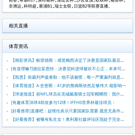
非洲运,科特超,塞浦B1,瑞士女联,日篮B2等联赛直播。
相关直播
体育资讯
【精彩资讯】帕雷德斯：感觉梅西决定了决赛是国家队最后一战，我
[有道理嘛?]德拉富恩特：决赛尼科进球被吹不公正，本来可以有
【凯恩】前裁判声援泰勒：他不该被喷，唯一严重漏判就是罗梅罗拉
【体育报道】A·史密斯：41岁的詹姆斯依然足够伟大 能影响一
【球迷报道】前NFL球员在克城戴着骑士冠军帽晒照：我什么都不
[有趣体育]8球4助攻参与12球！IFFHS世界杯最佳球员：
[好看推荐]直播吧：赵维伦表示只要国家队需要 愿意无条件响应
【好看推荐】被曝有私生女！奥利塞社媒评论区现处于完全关闭状态