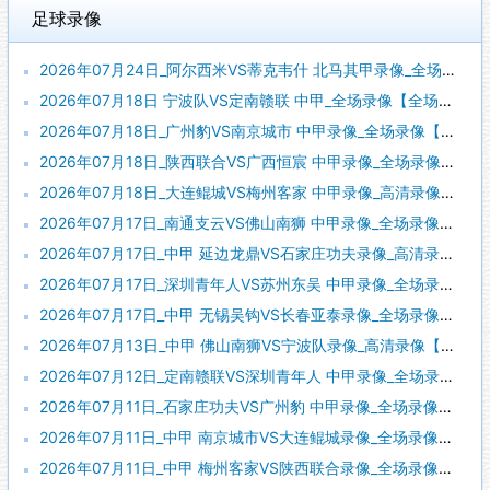
足球录像
2026年07月24日_阿尔西米VS蒂克韦什 北马其甲录像_全场录像【视频集锦】
2026年07月18日 宁波队VS定南赣联 中甲_全场录像【全场回放】
2026年07月18日_广州豹VS南京城市 中甲录像_全场录像【高清回放】
2026年07月18日_陕西联合VS广西恒宸 中甲录像_全场录像【全场回放】
2026年07月18日_大连鲲城VS梅州客家 中甲录像_高清录像【全场回放】
2026年07月17日_南通支云VS佛山南狮 中甲录像_全场录像【视频集锦】
2026年07月17日_中甲 延边龙鼎VS石家庄功夫录像_高清录像【全场回放】
2026年07月17日_深圳青年人VS苏州东吴 中甲录像_全场录像【高清回放】
2026年07月17日_中甲 无锡吴钩VS长春亚泰录像_全场录像【全场回放】
2026年07月13日_中甲 佛山南狮VS宁波队录像_高清录像【全场回放】
2026年07月12日_定南赣联VS深圳青年人 中甲录像_全场录像【视频集锦】
2026年07月11日_石家庄功夫VS广州豹 中甲录像_全场录像【高清回放】
2026年07月11日_中甲 南京城市VS大连鲲城录像_全场录像【全场回放】
2026年07月11日_中甲 梅州客家VS陕西联合录像_全场录像【高清回放】