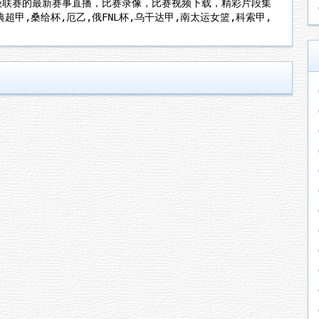
级联赛的最新赛事直播，比赛录像，比赛视频下载，精彩片段集
超甲,桑给杯,厄乙,俄FNL杯,乌干达甲,南太运女篮,科索甲,