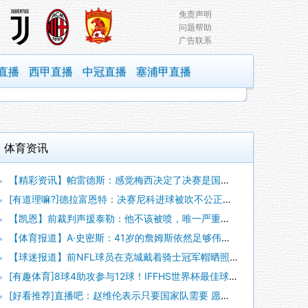
免责声明
问题帮助
广告联系
直播
西甲直播
中冠直播
塞浦甲直播
体育资讯
【精彩资讯】帕雷德斯：感觉梅西决定了决赛是国家队最后一战，我
[有道理嘛?]德拉富恩特：决赛尼科进球被吹不公正，本来可以有
【凯恩】前裁判声援泰勒：他不该被喷，唯一严重漏判就是罗梅罗拉
【体育报道】A·史密斯：41岁的詹姆斯依然足够伟大 能影响一
【球迷报道】前NFL球员在克城戴着骑士冠军帽晒照：我什么都不
[有趣体育]8球4助攻参与12球！IFFHS世界杯最佳球员：
[好看推荐]直播吧：赵维伦表示只要国家队需要 愿意无条件响应