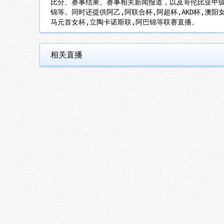
比分、赛事结果、赛事相关新闻报道，以及哥伦比亚甲
锦等。同时还提供阿乙,阿联合杯,阿超杯,AKD杯,澳阳女
马元首女杯,立陶卡诺斯联,阿巴锦等联赛直播。
相关直播