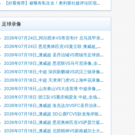
【好看推荐】被曝有私生女！奥利塞社媒评论区现处于完全关闭状态
足球录像
2026年07月24日_阿尔西米VS蒂克韦什 北马其甲录像_全场录像【视频集锦】
2026年07月24日 悉尼奥林匹克VS曼立联 澳威超_全场录像【视频集锦】
2026年07月19日_澳威超 圣乔治城VS黑镇市足球俱乐部录像_高清录像【全场回放】
2026年07月19日_澳威超 悉尼联VS马可尼录像_全场录像【全场回放】
2026年07月18日_中超 深圳新鹏城VS武汉三镇录像_全场录像【高清回放】
2026年07月18日_中超 天津津门虎VS上海申花录像_全场录像【高清回放】
2026年07月18日_山东泰山VS大连英博 中超录像_全场录像【全场回放】
2026年07月18日 浙江队VS重庆铜梁龙 中超_全场录像【全场回放】
2026年07月18日_澳威超 洛克达尔VSFC圣乔治录像_高清录像【全场回放】
2026年07月18日_澳威超 SD公鹿FCVS卧龙海岸狼队录像_全场录像【视频集锦】
2026年07月18日_澳威超 悉尼奥林匹克VS萨瑟兰鲨鱼录像_全场录像【视频集锦】
2026年07月18日_澳威超 北部精神VS新南威尔士大学录像_高清录像【全场回放】