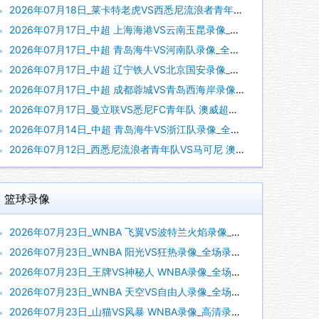
2026年07月18日_莱卡特老虎VS西悉尼流浪者青年队 澳威超录像_全场录像【视频集锦】
2026年07月17日_中超 上海海港VS云南玉昆录像_全场录像【全场回放】
2026年07月17日_中超 青岛海牛VS河南队录像_全场录像【全场回放】
2026年07月17日_中超 辽宁铁人VS北京国安录像_全场录像【视频集锦】
2026年07月17日_中超 成都蓉城VS青岛西海岸录像_高清录像【全场回放】
2026年07月17日_曼立联VS悉尼FC青年队 澳威超录像_全场录像【高清回放】
2026年07月14日_中超 青岛海牛VS浙江队录像_全场录像【全场回放】
2026年07月12日_西悉尼流浪者青年队VS马可尼 澳威超录像_全场录像【高清回放】
篮球录像
2026年07月23日_WNBA 飞翼VS波特兰火焰录像_全场录像【视频集锦】
2026年07月23日_WNBA 阳光VS狂热录像_全场录像【视频集锦】
2026年07月23日_王牌VS神秘人 WNBA录像_全场录像【全场回放】
2026年07月23日_WNBA 天空VS自由人录像_全场录像【全场回放】
2026年07月23日_山猫VS风暴 WNBA录像_高清录像【全场回放】