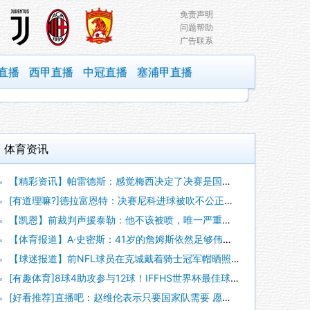
免责声明
问题帮助
广告联系
直播
西甲直播
中冠直播
塞浦甲直播
体育资讯
【精彩资讯】帕雷德斯：感觉梅西决定了决赛是国家队最后一战，我
[有道理嘛?]德拉富恩特：决赛尼科进球被吹不公正，本来可以有
【凯恩】前裁判声援泰勒：他不该被喷，唯一严重漏判就是罗梅罗拉
【体育报道】A·史密斯：41岁的詹姆斯依然足够伟大 能影响一
【球迷报道】前NFL球员在克城戴着骑士冠军帽晒照：我什么都不
[有趣体育]8球4助攻参与12球！IFFHS世界杯最佳球员：
[好看推荐]直播吧：赵维伦表示只要国家队需要 愿意无条件响应