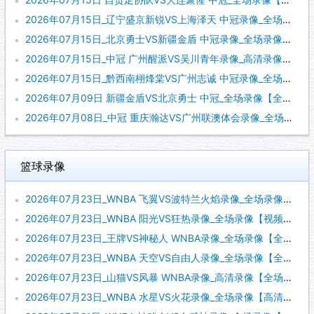
2026年07月15日_辽宁盛京新锐VS上海泽天 中冠录像_全场录像【全场回放】
2026年07月15日_北京勇士VS新疆金盾 中冠录像_全场录像【视频集锦】
2026年07月15日_中冠 广州醒派VS吴川青年录像_高清录像【全场回放】
2026年07月15日_黔西南栩烽棠VS广州志诚 中冠录像_全场录像【视频集锦】
2026年07月09日 新疆金盾VS北京勇士 中冠_全场录像【全场回放】
2026年07月08日_中冠 重庆瀚达VS广州联澳体会录像_全场录像【视频集锦】
篮球录像
2026年07月23日_WNBA 飞翼VS波特兰火焰录像_全场录像【视频集锦】
2026年07月23日_WNBA 阳光VS狂热录像_全场录像【视频集锦】
2026年07月23日_王牌VS神秘人 WNBA录像_全场录像【全场回放】
2026年07月23日_WNBA 天空VS自由人录像_全场录像【全场回放】
2026年07月23日_山猫VS风暴 WNBA录像_高清录像【全场回放】
2026年07月23日_WNBA 水星VS火花录像_全场录像【高清回放】