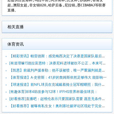
超,澳阳女超,非女锦U20,哈萨后备,尼拉锦,墨CIBABAJ等联赛
直播。
相关直播
体育资讯
【精彩资讯】帕雷德斯：感觉梅西决定了决赛是国家队最后一战，我
[有道理嘛?]德拉富恩特：决赛尼科进球被吹不公正，本来可以有
【凯恩】前裁判声援泰勒：他不该被喷，唯一严重漏判就是罗梅罗拉
【体育报道】A·史密斯：41岁的詹姆斯依然足够伟大 能影响一
【球迷报道】前NFL球员在克城戴着骑士冠军帽晒照：我什么都不
[有趣体育]8球4助攻参与12球！IFFHS世界杯最佳球员：
[好看推荐]直播吧：赵维伦表示只要国家队需要 愿意无条件响应
【好看推荐】被曝有私生女！奥利塞社媒评论区现处于完全关闭状态