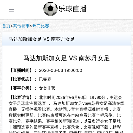
展开菜单
首页
>
其他赛事
>
热门比赛
马达加斯加女足 VS 南苏丹女足
马达加斯加女足 VS 南苏丹女足
【直播时间】：
2026-06-03 19:00:00
【比赛状态】：
已完赛
【赛事分类】：
女奥非预
【比赛详情】：
北京时间2026年06月03日 19:00分，奥运会
女子足球非洲预选赛 : 马达加斯加女足VS南苏丹女足高清在线
直播，无插件观看比赛。本站同步官方直播源准时直播，比赛
数据实时更新。比赛结束后可以在本站查看比赛全程录像、比
赛比分、赛事结果、赛事相关新闻报道，以及奥运会女子足球
非洲预选赛的最新赛事直播，比赛录像，比赛视频下载，精彩
片段集锦等。同时还提供巴圣甲,巴青杯,意丙C,巴U17杯,澳威