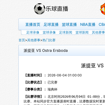
直播首页
足球直播
篮球直播
NBA直播
CB
足球录像
篮球录像
足球新闻
篮球新闻
其他赛事
首页
>
其他赛事
>
热门比赛
派提亚 VS Ostra Ersboda
派提亚 VS O
【直播时间】：
2026-06-04 01:00:00
【比赛状态】：
已完赛
【赛事分类】：
瑞典杯
【比赛详情】：
北京时间2026年06月04日 01:00分
比赛。本站同步官方直播源准时直播，比赛数据实时更