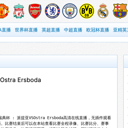
A直播
世界杯直播
英超直播
中超直播
欧冠杯直播
亚精英
stra Ersboda
，瑞典杯 : 派提亚VSOstra Ersboda高清在线直播，无插件观看
新。比赛结束后可以在本站查看比赛全程录像、比赛比分、赛事