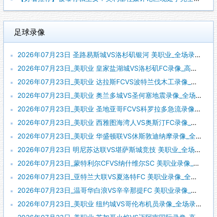
足球录像
2026年07月23日 圣路易斯城VS洛杉矶银河 美职业_全场录像【视频集锦】
2026年07月23日_美职业 皇家盐湖城VS洛杉矶FC录像_高清录像【全场回放】
2026年07月23日_美职业 达拉斯FCVS波特兰伐木工录像_全场录像【全场回放】
2026年07月23日_美职业 奥兰多城VS圣何塞地震录像_全场录像【高清回放】
2026年07月23日_美职业 圣地亚哥FCVS科罗拉多急流录像_全场录像【视频集锦】
2026年07月23日_美职业 西雅图海湾人VS奥斯汀FC录像_高清录像【全场回放】
2026年07月23日_美职业 华盛顿联VS休斯敦迪纳摩录像_全场录像【高清回放】
2026年07月23日 明尼苏达联VS堪萨斯城竞技 美职业_全场录像【全场回放】
2026年07月23日_蒙特利尔CFVS纳什维尔SC 美职业录像_高清录像【全场回放】
2026年07月23日_亚特兰大联VS夏洛特FC 美职业录像_全场录像【全场回放】
2026年07月23日_温哥华白浪VS辛辛那提FC 美职业录像_高清录像【全场回放】
2026年07月23日_美职业 纽约城VS哥伦布机员录像_全场录像【视频集锦】