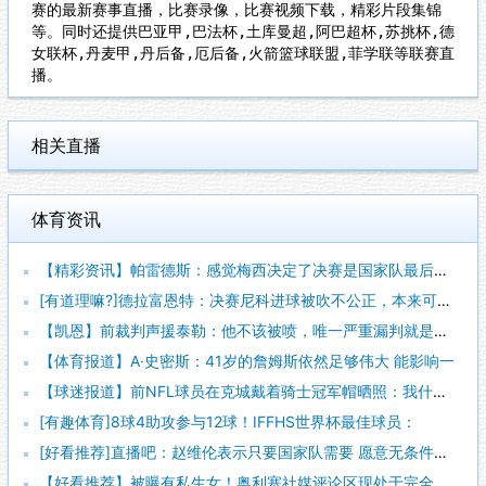
赛的最新赛事直播，比赛录像，比赛视频下载，精彩片段集锦
等。同时还提供巴亚甲,巴法杯,土库曼超,阿巴超杯,苏挑杯,德
女联杯,丹麦甲,丹后备,厄后备,火箭篮球联盟,菲学联等联赛直
播。
相关直播
体育资讯
【精彩资讯】帕雷德斯：感觉梅西决定了决赛是国家队最后一战，我
[有道理嘛?]德拉富恩特：决赛尼科进球被吹不公正，本来可以有
【凯恩】前裁判声援泰勒：他不该被喷，唯一严重漏判就是罗梅罗拉
【体育报道】A·史密斯：41岁的詹姆斯依然足够伟大 能影响一
【球迷报道】前NFL球员在克城戴着骑士冠军帽晒照：我什么都不
[有趣体育]8球4助攻参与12球！IFFHS世界杯最佳球员：
[好看推荐]直播吧：赵维伦表示只要国家队需要 愿意无条件响应
【好看推荐】被曝有私生女！奥利塞社媒评论区现处于完全关闭状态