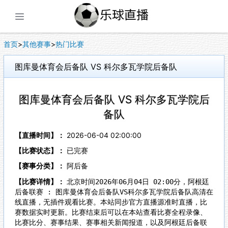
展开菜单
首页
>
其他赛事
>
热门比赛
图库曼体育会后备队 VS 科尔多瓦学院后备队
图库曼体育会后备队 VS 科尔多瓦学院后
备队
【直播时间】：
2026-06-04 02:00:00
【比赛状态】：
已完赛
【赛事分类】：
阿后备
【比赛详情】：
北京时间2026年06月04日 02:00分，阿根廷
后备联赛 : 图库曼体育会后备队VS科尔多瓦学院后备队高清在
线直播，无插件观看比赛。本站同步官方直播源准时直播，比
赛数据实时更新。比赛结束后可以在本站查看比赛全程录像、
比赛比分、赛事结果、赛事相关新闻报道，以及阿根廷后备联