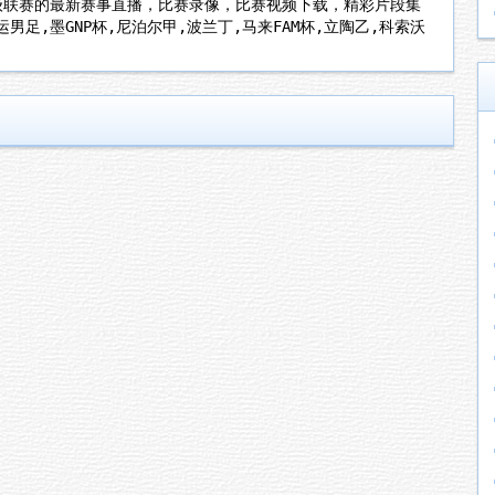
级联赛的最新赛事直播，比赛录像，比赛视频下载，精彩片段集
男足,墨GNP杯,尼泊尔甲,波兰丁,马来FAM杯,立陶乙,科索沃