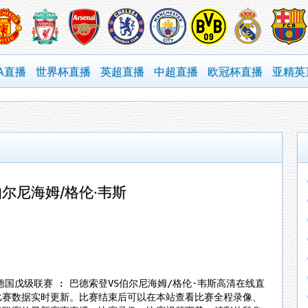
A直播
世界杯直播
英超直播
中超直播
欧冠杯直播
亚精英
伯尔尼海姆/格伦·韦斯
分，德国戊级联赛 : 巴德索登VS伯尔尼海姆/格伦·韦斯高清在线直
比赛数据实时更新。比赛结束后可以在本站查看比赛全程录像、