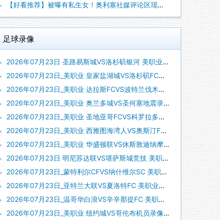
【好看推荐】被曝有私生女！奥利塞社媒评论区现处于完全关闭状态
足球录像
2026年07月23日 圣路易斯城VS洛杉矶银河 美职业_全场录像【视频集锦】
2026年07月23日_美职业 皇家盐湖城VS洛杉矶FC录像_高清录像【全场回放】
2026年07月23日_美职业 达拉斯FCVS波特兰伐木工录像_全场录像【全场回放】
2026年07月23日_美职业 奥兰多城VS圣何塞地震录像_全场录像【高清回放】
2026年07月23日_美职业 圣地亚哥FCVS科罗拉多急流录像_全场录像【视频集锦】
2026年07月23日_美职业 西雅图海湾人VS奥斯汀FC录像_高清录像【全场回放】
2026年07月23日_美职业 华盛顿联VS休斯敦迪纳摩录像_全场录像【高清回放】
2026年07月23日 明尼苏达联VS堪萨斯城竞技 美职业_全场录像【全场回放】
2026年07月23日_蒙特利尔CFVS纳什维尔SC 美职业录像_高清录像【全场回放】
2026年07月23日_亚特兰大联VS夏洛特FC 美职业录像_全场录像【全场回放】
2026年07月23日_温哥华白浪VS辛辛那提FC 美职业录像_高清录像【全场回放】
2026年07月23日_美职业 纽约城VS哥伦布机员录像_全场录像【视频集锦】