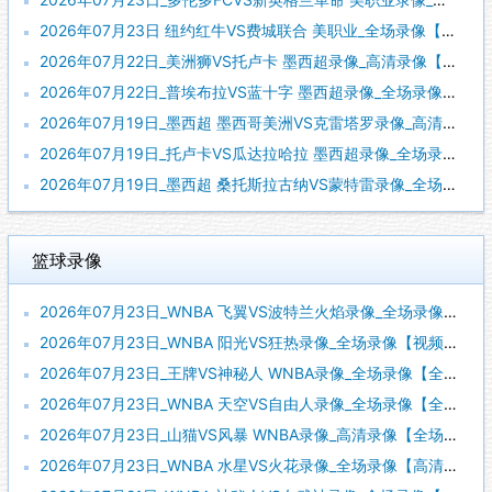
2026年07月23日 纽约红牛VS费城联合 美职业_全场录像【全场回放】
2026年07月22日_美洲狮VS托卢卡 墨西超录像_高清录像【全场回放】
2026年07月22日_普埃布拉VS蓝十字 墨西超录像_全场录像【高清回放】
2026年07月19日_墨西超 墨西哥美洲VS克雷塔罗录像_高清录像【全场回放】
2026年07月19日_托卢卡VS瓜达拉哈拉 墨西超录像_全场录像【视频集锦】
2026年07月19日_墨西超 桑托斯拉古纳VS蒙特雷录像_全场录像【视频集锦】
篮球录像
2026年07月23日_WNBA 飞翼VS波特兰火焰录像_全场录像【视频集锦】
2026年07月23日_WNBA 阳光VS狂热录像_全场录像【视频集锦】
2026年07月23日_王牌VS神秘人 WNBA录像_全场录像【全场回放】
2026年07月23日_WNBA 天空VS自由人录像_全场录像【全场回放】
2026年07月23日_山猫VS风暴 WNBA录像_高清录像【全场回放】
2026年07月23日_WNBA 水星VS火花录像_全场录像【高清回放】