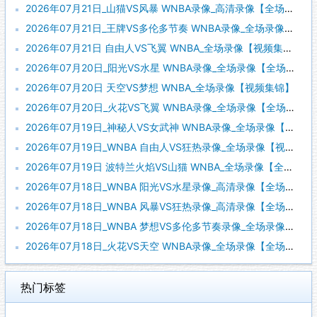
2026年07月21日_山猫VS风暴 WNBA录像_高清录像【全场回放】
2026年07月21日_王牌VS多伦多节奏 WNBA录像_全场录像【视频集锦】
2026年07月21日 自由人VS飞翼 WNBA_全场录像【视频集锦】
2026年07月20日_阳光VS水星 WNBA录像_全场录像【全场回放】
2026年07月20日 天空VS梦想 WNBA_全场录像【视频集锦】
2026年07月20日_火花VS飞翼 WNBA录像_全场录像【全场回放】
2026年07月19日_神秘人VS女武神 WNBA录像_全场录像【全场回放】
2026年07月19日_WNBA 自由人VS狂热录像_全场录像【视频集锦】
2026年07月19日 波特兰火焰VS山猫 WNBA_全场录像【全场回放】
2026年07月18日_WNBA 阳光VS水星录像_高清录像【全场回放】
2026年07月18日_WNBA 风暴VS狂热录像_高清录像【全场回放】
2026年07月18日_WNBA 梦想VS多伦多节奏录像_全场录像【视频集锦】
2026年07月18日_火花VS天空 WNBA录像_全场录像【全场回放】
热门标签