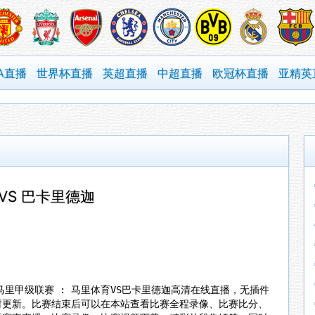
A直播
世界杯直播
英超直播
中超直播
欧冠杯直播
亚精英
VS 巴卡里德迦
0分，马里甲级联赛 : 马里体育VS巴卡里德迦高清在线直播，无插件
时更新。比赛结束后可以在本站查看比赛全程录像、比赛比分、