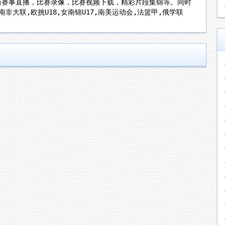
新赛事直播，比赛录像，比赛视频下载，精彩片段集锦等。同时
南非大联,欧挑U18,女南锦U17,南美运动会,法篮甲,俄学联