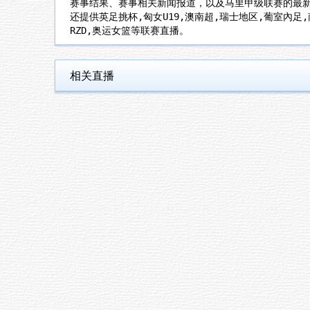
赛事结果、赛事相关新闻报道，以及马里甲级联赛的最
还提供英足挑杯,匈女U19,澳南超,瑞士地区,葡室內足,
RZD,奥运女篮等联赛直播。
相关直播