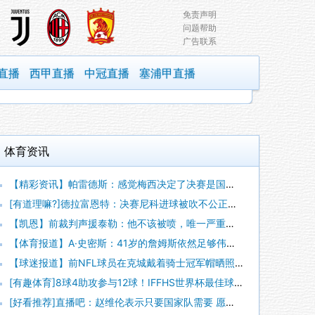
免责声明
问题帮助
广告联系
直播
西甲直播
中冠直播
塞浦甲直播
体育资讯
【精彩资讯】帕雷德斯：感觉梅西决定了决赛是国家队最后一战，我
[有道理嘛?]德拉富恩特：决赛尼科进球被吹不公正，本来可以有
【凯恩】前裁判声援泰勒：他不该被喷，唯一严重漏判就是罗梅罗拉
【体育报道】A·史密斯：41岁的詹姆斯依然足够伟大 能影响一
【球迷报道】前NFL球员在克城戴着骑士冠军帽晒照：我什么都不
[有趣体育]8球4助攻参与12球！IFFHS世界杯最佳球员：
[好看推荐]直播吧：赵维伦表示只要国家队需要 愿意无条件响应