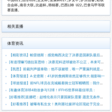
合会杯,南非大联,比超杯,韩锦赛,巴西LDB U22,巴拿马甲等联
赛直播。
相关直播
体育资讯
【精彩资讯】帕雷德斯：感觉梅西决定了决赛是国家队最后一战，我
[有道理嘛?]德拉富恩特：决赛尼科进球被吹不公正，本来可以有
【凯恩】前裁判声援泰勒：他不该被喷，唯一严重漏判就是罗梅罗拉
【体育报道】A·史密斯：41岁的詹姆斯依然足够伟大 能影响一
【球迷报道】前NFL球员在克城戴着骑士冠军帽晒照：我什么都不
[有趣体育]8球4助攻参与12球！IFFHS世界杯最佳球员：
[好看推荐]直播吧：赵维伦表示只要国家队需要 愿意无条件响应
【好看推荐】被曝有私生女！奥利塞社媒评论区现处于完全关闭状态