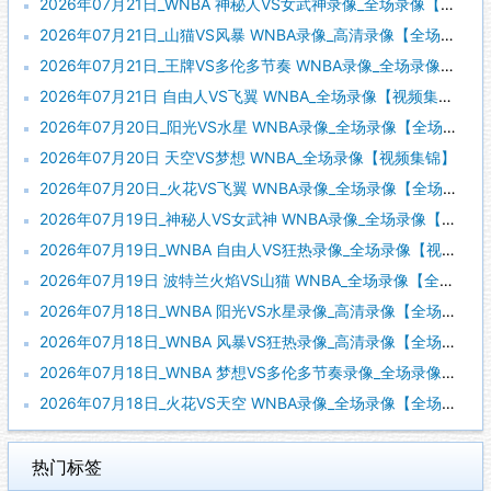
2026年07月21日_WNBA 神秘人VS女武神录像_全场录像【全场回放】
2026年07月21日_山猫VS风暴 WNBA录像_高清录像【全场回放】
2026年07月21日_王牌VS多伦多节奏 WNBA录像_全场录像【视频集锦】
2026年07月21日 自由人VS飞翼 WNBA_全场录像【视频集锦】
2026年07月20日_阳光VS水星 WNBA录像_全场录像【全场回放】
2026年07月20日 天空VS梦想 WNBA_全场录像【视频集锦】
2026年07月20日_火花VS飞翼 WNBA录像_全场录像【全场回放】
2026年07月19日_神秘人VS女武神 WNBA录像_全场录像【全场回放】
2026年07月19日_WNBA 自由人VS狂热录像_全场录像【视频集锦】
2026年07月19日 波特兰火焰VS山猫 WNBA_全场录像【全场回放】
2026年07月18日_WNBA 阳光VS水星录像_高清录像【全场回放】
2026年07月18日_WNBA 风暴VS狂热录像_高清录像【全场回放】
2026年07月18日_WNBA 梦想VS多伦多节奏录像_全场录像【视频集锦】
2026年07月18日_火花VS天空 WNBA录像_全场录像【全场回放】
热门标签