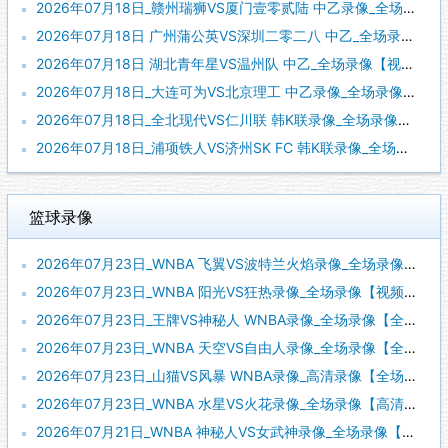
2026年07月18日_赣州瑞狮VS厦门壹零贰陆 中乙录像_全场录像【全场回放】
2026年07月18日 广州蒲公英VS深圳二零二八 中乙_全场录像【视频集锦】
2026年07月18日 湖北青年星VS温州队 中乙_全场录像【视频集锦】
2026年07月18日_大连可为VS北京理工 中乙录像_全场录像【全场回放】
2026年07月18日_全北现代VS仁川联 韩K联录像_全场录像【高清回放】
2026年07月18日_浦项铁人VS济州SK FC 韩K联录像_全场录像【高清回放】
篮球录像
2026年07月23日_WNBA 飞翼VS波特兰火焰录像_全场录像【视频集锦】
2026年07月23日_WNBA 阳光VS狂热录像_全场录像【视频集锦】
2026年07月23日_王牌VS神秘人 WNBA录像_全场录像【全场回放】
2026年07月23日_WNBA 天空VS自由人录像_全场录像【全场回放】
2026年07月23日_山猫VS风暴 WNBA录像_高清录像【全场回放】
2026年07月23日_WNBA 水星VS火花录像_全场录像【高清回放】
2026年07月21日_WNBA 神秘人VS女武神录像_全场录像【全场回放】