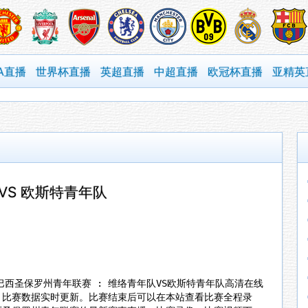
A直播
世界杯直播
英超直播
中超直播
欧冠杯直播
亚精英
VS 欧斯特青年队
0分，巴西圣保罗州青年联赛 : 维络青年队VS欧斯特青年队高清在线
，比赛数据实时更新。比赛结束后可以在本站查看比赛全程录