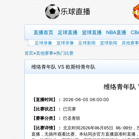
直播首页
足球直播
篮球直播
NBA直播
CB
足球录像
篮球录像
足球新闻
篮球新闻
其他赛事
首页
>
其他赛事
>
热门比赛
维络青年队 VS 欧斯特青年队
维络青年队 
【直播时间】：
2026-06-05 06:00:00
【比赛状态】：
已完赛
【赛事分类】：
巴圣青联
【比赛详情】：
北京时间2026年06月05日 06:0
直播，无插件观看比赛。本站同步官方直播源准时直播