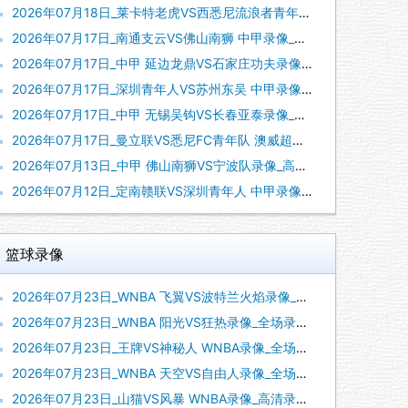
2026年07月18日_莱卡特老虎VS西悉尼流浪者青年队 澳威超录像_全场录像【视频集锦】
2026年07月17日_南通支云VS佛山南狮 中甲录像_全场录像【视频集锦】
2026年07月17日_中甲 延边龙鼎VS石家庄功夫录像_高清录像【全场回放】
2026年07月17日_深圳青年人VS苏州东吴 中甲录像_全场录像【高清回放】
2026年07月17日_中甲 无锡吴钩VS长春亚泰录像_全场录像【全场回放】
2026年07月17日_曼立联VS悉尼FC青年队 澳威超录像_全场录像【高清回放】
2026年07月13日_中甲 佛山南狮VS宁波队录像_高清录像【全场回放】
2026年07月12日_定南赣联VS深圳青年人 中甲录像_全场录像【视频集锦】
篮球录像
2026年07月23日_WNBA 飞翼VS波特兰火焰录像_全场录像【视频集锦】
2026年07月23日_WNBA 阳光VS狂热录像_全场录像【视频集锦】
2026年07月23日_王牌VS神秘人 WNBA录像_全场录像【全场回放】
2026年07月23日_WNBA 天空VS自由人录像_全场录像【全场回放】
2026年07月23日_山猫VS风暴 WNBA录像_高清录像【全场回放】