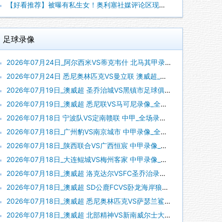
【好看推荐】被曝有私生女！奥利塞社媒评论区现处于完全关闭状态
足球录像
2026年07月24日_阿尔西米VS蒂克韦什 北马其甲录像_全场录像【视频集锦】
2026年07月24日 悉尼奥林匹克VS曼立联 澳威超_全场录像【视频集锦】
2026年07月19日_澳威超 圣乔治城VS黑镇市足球俱乐部录像_高清录像【全场回放】
2026年07月19日_澳威超 悉尼联VS马可尼录像_全场录像【全场回放】
2026年07月18日 宁波队VS定南赣联 中甲_全场录像【全场回放】
2026年07月18日_广州豹VS南京城市 中甲录像_全场录像【高清回放】
2026年07月18日_陕西联合VS广西恒宸 中甲录像_全场录像【全场回放】
2026年07月18日_大连鲲城VS梅州客家 中甲录像_高清录像【全场回放】
2026年07月18日_澳威超 洛克达尔VSFC圣乔治录像_高清录像【全场回放】
2026年07月18日_澳威超 SD公鹿FCVS卧龙海岸狼队录像_全场录像【视频集锦】
2026年07月18日_澳威超 悉尼奥林匹克VS萨瑟兰鲨鱼录像_全场录像【视频集锦】
2026年07月18日_澳威超 北部精神VS新南威尔士大学录像_高清录像【全场回放】