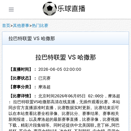
展开菜单
首页
>
其他赛事
>
热门比赛
拉巴特联盟 VS 哈撒那
拉巴特联盟 VS 哈撒那
【直播时间】：
2026-06-05 02:00:00
【比赛状态】：
已完赛
【赛事分类】：
摩洛超
【比赛详情】：
北京时间2026年06月05日 02:00分，摩洛超
: 拉巴特联盟VS哈撒那高清在线直播，无插件观看比赛。本站
同步官方直播源准时直播，比赛数据实时更新。比赛结束后可
以在本站查看比赛全程录像、比赛比分、赛事结果、赛事相关
新闻报道，以及摩洛超的最新赛事直播，比赛录像，比赛视频
下载，精彩片段集锦等。同时还提供中北美国联,意丁杯,阿巴
超杯,苏业余,西亚女锦U15,冰女杯,不列颠杯,中女锦,亚篮女