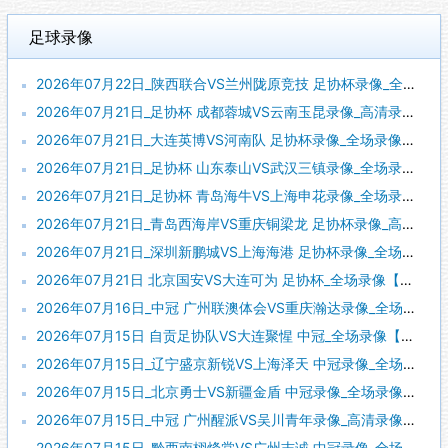
足球录像
2026年07月22日_陕西联合VS兰州陇原竞技 足协杯录像_全场录像【视频集锦】
2026年07月21日_足协杯 成都蓉城VS云南玉昆录像_高清录像【全场回放】
2026年07月21日_大连英博VS河南队 足协杯录像_全场录像【视频集锦】
2026年07月21日_足协杯 山东泰山VS武汉三镇录像_全场录像【高清回放】
2026年07月21日_足协杯 青岛海牛VS上海申花录像_全场录像【视频集锦】
2026年07月21日_青岛西海岸VS重庆铜梁龙 足协杯录像_高清录像【全场回放】
2026年07月21日_深圳新鹏城VS上海海港 足协杯录像_全场录像【视频集锦】
2026年07月21日 北京国安VS大连可为 足协杯_全场录像【全场回放】
2026年07月16日_中冠 广州联澳体会VS重庆瀚达录像_全场录像【高清回放】
2026年07月15日 自贡足协队VS大连聚惺 中冠_全场录像【全场回放】
2026年07月15日_辽宁盛京新锐VS上海泽天 中冠录像_全场录像【全场回放】
2026年07月15日_北京勇士VS新疆金盾 中冠录像_全场录像【视频集锦】
2026年07月15日_中冠 广州醒派VS吴川青年录像_高清录像【全场回放】
2026年07月15日_黔西南栩烽棠VS广州志诚 中冠录像_全场录像【视频集锦】