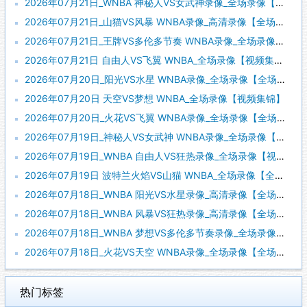
2026年07月21日_WNBA 神秘人VS女武神录像_全场录像【全场回放】
2026年07月21日_山猫VS风暴 WNBA录像_高清录像【全场回放】
2026年07月21日_王牌VS多伦多节奏 WNBA录像_全场录像【视频集锦】
2026年07月21日 自由人VS飞翼 WNBA_全场录像【视频集锦】
2026年07月20日_阳光VS水星 WNBA录像_全场录像【全场回放】
2026年07月20日 天空VS梦想 WNBA_全场录像【视频集锦】
2026年07月20日_火花VS飞翼 WNBA录像_全场录像【全场回放】
2026年07月19日_神秘人VS女武神 WNBA录像_全场录像【全场回放】
2026年07月19日_WNBA 自由人VS狂热录像_全场录像【视频集锦】
2026年07月19日 波特兰火焰VS山猫 WNBA_全场录像【全场回放】
2026年07月18日_WNBA 阳光VS水星录像_高清录像【全场回放】
2026年07月18日_WNBA 风暴VS狂热录像_高清录像【全场回放】
2026年07月18日_WNBA 梦想VS多伦多节奏录像_全场录像【视频集锦】
2026年07月18日_火花VS天空 WNBA录像_全场录像【全场回放】
热门标签