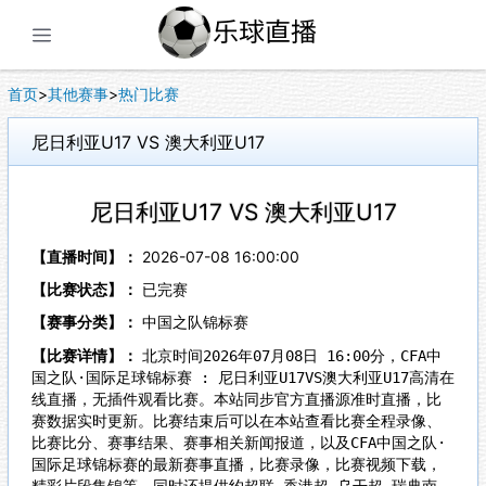
展开菜单
首页
>
其他赛事
>
热门比赛
尼日利亚U17 VS 澳大利亚U17
尼日利亚U17 VS 澳大利亚U17
【直播时间】：
2026-07-08 16:00:00
【比赛状态】：
已完赛
【赛事分类】：
中国之队锦标赛
【比赛详情】：
北京时间2026年07月08日 16:00分，CFA中
国之队·国际足球锦标赛 : 尼日利亚U17VS澳大利亚U17高清在
线直播，无插件观看比赛。本站同步官方直播源准时直播，比
赛数据实时更新。比赛结束后可以在本站查看比赛全程录像、
比赛比分、赛事结果、赛事相关新闻报道，以及CFA中国之队·
国际足球锦标赛的最新赛事直播，比赛录像，比赛视频下载，
精彩片段集锦等。同时还提供约超联,香港超,乌干超,瑞典南,