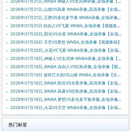
2026年07月21日_WNBA 神秘人VS女武神录像_全场录像【全场回放】
2026年07月21日_山猫VS风暴 WNBA录像_高清录像【全场回放】
2026年07月21日_王牌VS多伦多节奏 WNBA录像_全场录像【视频集锦】
2026年07月21日 自由人VS飞翼 WNBA_全场录像【视频集锦】
2026年07月20日_阳光VS水星 WNBA录像_全场录像【全场回放】
2026年07月20日 天空VS梦想 WNBA_全场录像【视频集锦】
2026年07月20日_火花VS飞翼 WNBA录像_全场录像【全场回放】
2026年07月19日_神秘人VS女武神 WNBA录像_全场录像【全场回放】
2026年07月19日_WNBA 自由人VS狂热录像_全场录像【视频集锦】
2026年07月19日 波特兰火焰VS山猫 WNBA_全场录像【全场回放】
2026年07月18日_WNBA 阳光VS水星录像_高清录像【全场回放】
2026年07月18日_WNBA 风暴VS狂热录像_高清录像【全场回放】
2026年07月18日_WNBA 梦想VS多伦多节奏录像_全场录像【视频集锦】
2026年07月18日_火花VS天空 WNBA录像_全场录像【全场回放】
热门标签