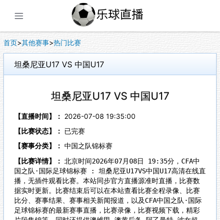
展开菜单
首页
>
其他赛事
>
热门比赛
坦桑尼亚U17 VS 中国U17
坦桑尼亚U17 VS 中国U17
【直播时间】：
2026-07-08 19:35:00
【比赛状态】：
已完赛
【赛事分类】：
中国之队锦标赛
【比赛详情】：
北京时间2026年07月08日 19:35分，CFA中
国之队·国际足球锦标赛 : 坦桑尼亚U17VS中国U17高清在线直
播，无插件观看比赛。本站同步官方直播源准时直播，比赛数
据实时更新。比赛结束后可以在本站查看比赛全程录像、比赛
比分、赛事结果、赛事相关新闻报道，以及CFA中国之队·国际
足球锦标赛的最新赛事直播，比赛录像，比赛视频下载，精彩
片段集锦等。同时还提供澳维甲,澳黄后备,阿乙曼特,波女超,