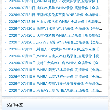
2026年07月21日_WNBA 神秘人VS女武神录像_全场录像【全场回放】
2026年07月21日_山猫VS风暴 WNBA录像_高清录像【全场回放】
2026年07月21日_王牌VS多伦多节奏 WNBA录像_全场录像【视频集锦】
2026年07月21日 自由人VS飞翼 WNBA_全场录像【视频集锦】
2026年07月20日_阳光VS水星 WNBA录像_全场录像【全场回放】
2026年07月20日 天空VS梦想 WNBA_全场录像【视频集锦】
2026年07月20日_火花VS飞翼 WNBA录像_全场录像【全场回放】
2026年07月19日_神秘人VS女武神 WNBA录像_全场录像【全场回放】
2026年07月19日_WNBA 自由人VS狂热录像_全场录像【视频集锦】
2026年07月19日 波特兰火焰VS山猫 WNBA_全场录像【全场回放】
2026年07月18日_WNBA 阳光VS水星录像_高清录像【全场回放】
2026年07月18日_WNBA 风暴VS狂热录像_高清录像【全场回放】
2026年07月18日_WNBA 梦想VS多伦多节奏录像_全场录像【视频集锦】
2026年07月18日_火花VS天空 WNBA录像_全场录像【全场回放】
热门标签