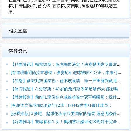
杯,日青国际杯,酋长杯,葡联杯,芬南联,阿根廷LDD等联赛直
播。
相关直播
体育资讯
【精彩资讯】帕雷德斯：感觉梅西决定了决赛是国家队最后一战，我
[有道理嘛?]德拉富恩特：决赛尼科进球被吹不公正，本来可以有
【凯恩】前裁判声援泰勒：他不该被喷，唯一严重漏判就是罗梅罗拉
【体育报道】A·史密斯：41岁的詹姆斯依然足够伟大 能影响一
【球迷报道】前NFL球员在克城戴着骑士冠军帽晒照：我什么都不
[有趣体育]8球4助攻参与12球！IFFHS世界杯最佳球员：
[好看推荐]直播吧：赵维伦表示只要国家队需要 愿意无条件响应
【好看推荐】被曝有私生女！奥利塞社媒评论区现处于完全关闭状态