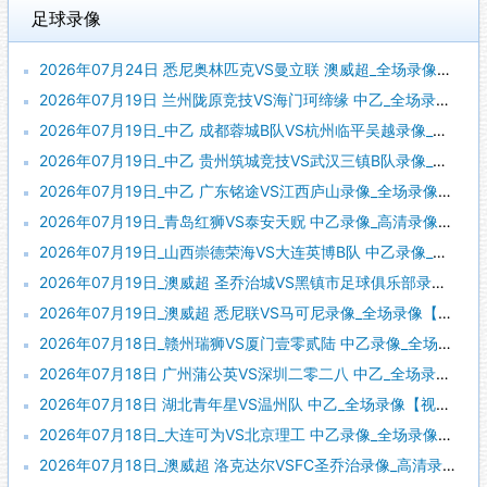
足球录像
2026年07月24日 悉尼奥林匹克VS曼立联 澳威超_全场录像【视频集锦】
2026年07月19日 兰州陇原竞技VS海门珂缔缘 中乙_全场录像【全场回放】
2026年07月19日_中乙 成都蓉城B队VS杭州临平吴越录像_全场录像【高清回放】
2026年07月19日_中乙 贵州筑城竞技VS武汉三镇B队录像_全场录像【全场回放】
2026年07月19日_中乙 广东铭途VS江西庐山录像_全场录像【高清回放】
2026年07月19日_青岛红狮VS泰安天贶 中乙录像_高清录像【全场回放】
2026年07月19日_山西崇德荣海VS大连英博B队 中乙录像_全场录像【视频集锦】
2026年07月19日_澳威超 圣乔治城VS黑镇市足球俱乐部录像_高清录像【全场回放】
2026年07月19日_澳威超 悉尼联VS马可尼录像_全场录像【全场回放】
2026年07月18日_赣州瑞狮VS厦门壹零贰陆 中乙录像_全场录像【全场回放】
2026年07月18日 广州蒲公英VS深圳二零二八 中乙_全场录像【视频集锦】
2026年07月18日 湖北青年星VS温州队 中乙_全场录像【视频集锦】
2026年07月18日_大连可为VS北京理工 中乙录像_全场录像【全场回放】
2026年07月18日_澳威超 洛克达尔VSFC圣乔治录像_高清录像【全场回放】