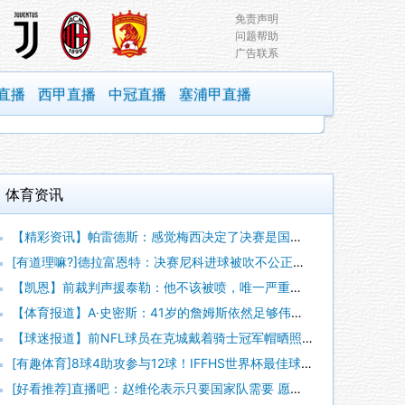
免责声明
问题帮助
广告联系
直播
西甲直播
中冠直播
塞浦甲直播
体育资讯
【精彩资讯】帕雷德斯：感觉梅西决定了决赛是国家队最后一战，我
[有道理嘛?]德拉富恩特：决赛尼科进球被吹不公正，本来可以有
【凯恩】前裁判声援泰勒：他不该被喷，唯一严重漏判就是罗梅罗拉
【体育报道】A·史密斯：41岁的詹姆斯依然足够伟大 能影响一
【球迷报道】前NFL球员在克城戴着骑士冠军帽晒照：我什么都不
[有趣体育]8球4助攻参与12球！IFFHS世界杯最佳球员：
[好看推荐]直播吧：赵维伦表示只要国家队需要 愿意无条件响应