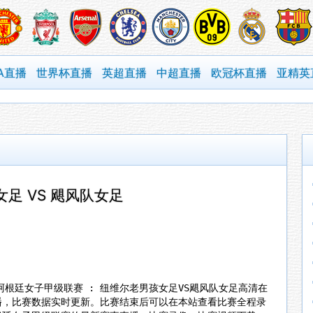
A直播
世界杯直播
英超直播
中超直播
欧冠杯直播
亚精英
足 VS 飓风队女足
0分，阿根廷女子甲级联赛 : 纽维尔老男孩女足VS飓风队女足高清在
播，比赛数据实时更新。比赛结束后可以在本站查看比赛全程录