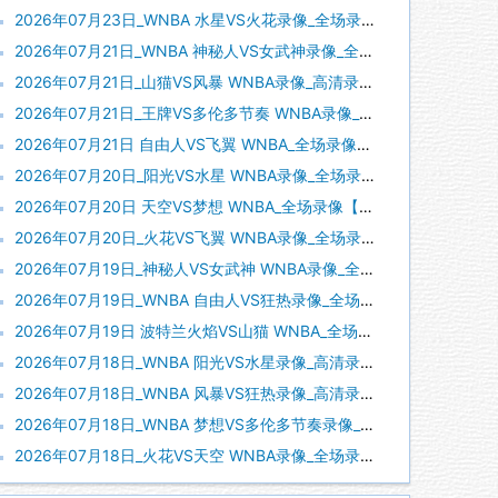
2026年07月23日_WNBA 水星VS火花录像_全场录像【高清回放】
2026年07月21日_WNBA 神秘人VS女武神录像_全场录像【全场回放】
2026年07月21日_山猫VS风暴 WNBA录像_高清录像【全场回放】
2026年07月21日_王牌VS多伦多节奏 WNBA录像_全场录像【视频集锦】
2026年07月21日 自由人VS飞翼 WNBA_全场录像【视频集锦】
2026年07月20日_阳光VS水星 WNBA录像_全场录像【全场回放】
2026年07月20日 天空VS梦想 WNBA_全场录像【视频集锦】
2026年07月20日_火花VS飞翼 WNBA录像_全场录像【全场回放】
2026年07月19日_神秘人VS女武神 WNBA录像_全场录像【全场回放】
2026年07月19日_WNBA 自由人VS狂热录像_全场录像【视频集锦】
2026年07月19日 波特兰火焰VS山猫 WNBA_全场录像【全场回放】
2026年07月18日_WNBA 阳光VS水星录像_高清录像【全场回放】
2026年07月18日_WNBA 风暴VS狂热录像_高清录像【全场回放】
2026年07月18日_WNBA 梦想VS多伦多节奏录像_全场录像【视频集锦】
2026年07月18日_火花VS天空 WNBA录像_全场录像【全场回放】