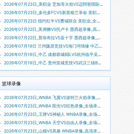
2026年07月23日_美职业 芝加哥火焰VS迈阿密国际录像_高清录像【全场回放】
2026年07月23日_多伦多FCVS新英格兰革命 美职业录像_全场录像【视频集锦】
2026年07月23日 纽约红牛VS费城联合 美职业_全场录像【全场回放】
2026年07月22日_美洲狮VS托卢卡 墨西超录像_高清录像【全场回放】
2026年07月22日_普埃布拉VS蓝十字 墨西超录像_全场录像【高清回放】
2026年07月19日 兰州陇原竞技VS海门珂缔缘 中乙_全场录像【全场回放】
2026年07月19日_中乙 成都蓉城B队VS杭州临平吴越录像_全场录像【高清回放】
2026年07月19日_中乙 贵州筑城竞技VS武汉三镇B队录像_全场录像【全场回放】
篮球录像
2026年07月23日_WNBA 飞翼VS波特兰火焰录像_全场录像【视频集锦】
2026年07月23日_WNBA 阳光VS狂热录像_全场录像【视频集锦】
2026年07月23日_王牌VS神秘人 WNBA录像_全场录像【全场回放】
2026年07月23日_WNBA 天空VS自由人录像_全场录像【全场回放】
2026年07月23日_山猫VS风暴 WNBA录像_高清录像【全场回放】