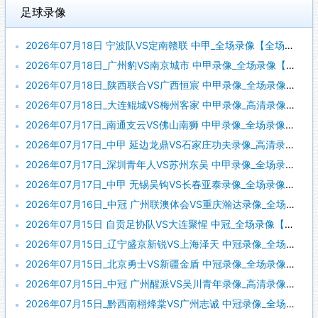
足球录像
2026年07月18日 宁波队VS定南赣联 中甲_全场录像【全场回放】
2026年07月18日_广州豹VS南京城市 中甲录像_全场录像【高清回放】
2026年07月18日_陕西联合VS广西恒宸 中甲录像_全场录像【全场回放】
2026年07月18日_大连鲲城VS梅州客家 中甲录像_高清录像【全场回放】
2026年07月17日_南通支云VS佛山南狮 中甲录像_全场录像【视频集锦】
2026年07月17日_中甲 延边龙鼎VS石家庄功夫录像_高清录像【全场回放】
2026年07月17日_深圳青年人VS苏州东吴 中甲录像_全场录像【高清回放】
2026年07月17日_中甲 无锡吴钩VS长春亚泰录像_全场录像【全场回放】
2026年07月16日_中冠 广州联澳体会VS重庆瀚达录像_全场录像【高清回放】
2026年07月15日 自贡足协队VS大连聚惺 中冠_全场录像【全场回放】
2026年07月15日_辽宁盛京新锐VS上海泽天 中冠录像_全场录像【全场回放】
2026年07月15日_北京勇士VS新疆金盾 中冠录像_全场录像【视频集锦】
2026年07月15日_中冠 广州醒派VS吴川青年录像_高清录像【全场回放】
2026年07月15日_黔西南栩烽棠VS广州志诚 中冠录像_全场录像【视频集锦】