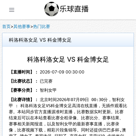
展开菜单
首页
>
其他赛事
>
热门比赛
科洛科洛女足 VS 科金博女足
科洛科洛女足 VS 科金博女足
【直播时间】：
2026-07-09 00:30:00
【比赛状态】：
已完赛
【赛事分类】：
智利女甲
【比赛详情】：
北京时间2026年07月09日 00:30分，智利女
甲 : 科洛科洛女足VS科金博女足高清在线直播，无插件观看比
赛。本站同步官方直播源准时直播，比赛数据实时更新。比赛
结束后可以在本站查看比赛全程录像、比赛比分、赛事结果、
赛事相关新闻报道，以及智利女甲的最新赛事直播，比赛录
像，比赛视频下载，精彩片段集锦等。同时还提供巴巴多杯,澳
南乙,德女乙,泰室內足,日职乙,克亚女杯,克亚U19,卡埃米尔