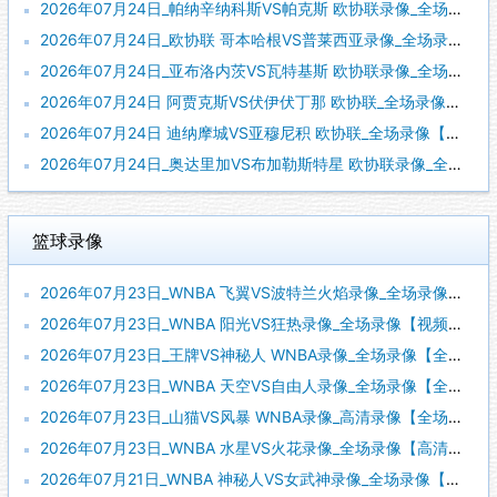
2026年07月24日_帕纳辛纳科斯VS帕克斯 欧协联录像_全场录像【高清回放】
2026年07月24日_欧协联 哥本哈根VS普莱西亚录像_全场录像【高清回放】
2026年07月24日_亚布洛内茨VS瓦特基斯 欧协联录像_全场录像【全场回放】
2026年07月24日 阿贾克斯VS伏伊伏丁那 欧协联_全场录像【视频集锦】
2026年07月24日 迪纳摩城VS亚穆尼积 欧协联_全场录像【全场回放】
2026年07月24日_奥达里加VS布加勒斯特星 欧协联录像_全场录像【全场回放】
篮球录像
2026年07月23日_WNBA 飞翼VS波特兰火焰录像_全场录像【视频集锦】
2026年07月23日_WNBA 阳光VS狂热录像_全场录像【视频集锦】
2026年07月23日_王牌VS神秘人 WNBA录像_全场录像【全场回放】
2026年07月23日_WNBA 天空VS自由人录像_全场录像【全场回放】
2026年07月23日_山猫VS风暴 WNBA录像_高清录像【全场回放】
2026年07月23日_WNBA 水星VS火花录像_全场录像【高清回放】
2026年07月21日_WNBA 神秘人VS女武神录像_全场录像【全场回放】