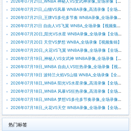
2026年07月21日_WNBA 神秘人VS女武神录像_全场录像【全场回放】
2026年07月21日_山猫VS风暴 WNBA录像_高清录像【全场回放】
2026年07月21日_王牌VS多伦多节奏 WNBA录像_全场录像【视频集锦】
2026年07月21日 自由人VS飞翼 WNBA_全场录像【视频集锦】
2026年07月20日_阳光VS水星 WNBA录像_全场录像【全场回放】
2026年07月20日 天空VS梦想 WNBA_全场录像【视频集锦】
2026年07月20日_火花VS飞翼 WNBA录像_全场录像【全场回放】
2026年07月19日_神秘人VS女武神 WNBA录像_全场录像【全场回放】
2026年07月19日_WNBA 自由人VS狂热录像_全场录像【视频集锦】
2026年07月19日 波特兰火焰VS山猫 WNBA_全场录像【全场回放】
2026年07月18日_WNBA 阳光VS水星录像_高清录像【全场回放】
2026年07月18日_WNBA 风暴VS狂热录像_高清录像【全场回放】
2026年07月18日_WNBA 梦想VS多伦多节奏录像_全场录像【视频集锦】
2026年07月18日_火花VS天空 WNBA录像_全场录像【全场回放】
热门标签