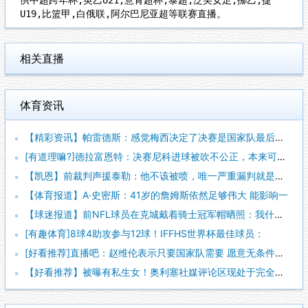
U19,比篮甲,白俄联,阿尔巴尼亚超等联赛直播。
相关直播
体育资讯
【精彩资讯】帕雷德斯：感觉梅西决定了决赛是国家队最后一战，我
[有道理嘛?]德拉富恩特：决赛尼科进球被吹不公正，本来可以有
【凯恩】前裁判声援泰勒：他不该被喷，唯一严重漏判就是罗梅罗拉
【体育报道】A·史密斯：41岁的詹姆斯依然足够伟大 能影响一
【球迷报道】前NFL球员在克城戴着骑士冠军帽晒照：我什么都不
[有趣体育]8球4助攻参与12球！IFFHS世界杯最佳球员：
[好看推荐]直播吧：赵维伦表示只要国家队需要 愿意无条件响应
【好看推荐】被曝有私生女！奥利塞社媒评论区现处于完全关闭状态