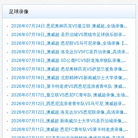
足球录像
2026年07月24日 悉尼奥林匹克VS曼立联 澳威超_全场录像【视频集锦】
2026年07月19日_澳威超 圣乔治城VS黑镇市足球俱乐部录像_高清录像【全场回放】
2026年07月19日_澳威超 悉尼联VS马可尼录像_全场录像【全场回放】
2026年07月18日_澳威超 洛克达尔VSFC圣乔治录像_高清录像【全场回放】
2026年07月18日_澳威超 SD公鹿FCVS卧龙海岸狼队录像_全场录像【视频集锦】
2026年07月18日_澳威超 悉尼奥林匹克VS萨瑟兰鲨鱼录像_全场录像【视频集锦】
2026年07月18日_澳威超 北部精神VS新南威尔士大学录像_高清录像【全场回放】
2026年07月18日_莱卡特老虎VS西悉尼流浪者青年队 澳威超录像_全场录像【视频集锦】
2026年07月17日_曼立联VS悉尼FC青年队 澳威超录像_全场录像【高清回放】
2026年07月12日_西悉尼流浪者青年队VS马可尼 澳威超录像_全场录像【高清回放】
2026年07月12日_澳威超 洛克达尔VS悉尼联录像_高清录像【全场回放】
2026年07月11日_澳威超 新南威尔士大学VS圣乔治城录像_全场录像【高清回放】
2026年07月11日_澳威超 悉尼FC青年队VS莱卡特老虎录像_高清录像【全场回放】
2026年07月11日_FC圣乔治VS北部精神 澳威超录像_高清录像【全场回放】