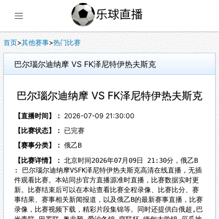
展开菜单
首页
>
其他赛事
>
热门比赛
巴尔瑙尔迪纳摩 VS FK泽尼特伊热夫斯克
巴尔瑙尔迪纳摩 VS FK泽尼特伊热夫斯克
【直播时间】：
2026-07-09 21:30:00
【比赛状态】：
已完赛
【赛事分类】：
俄乙B
【比赛详情】：
北京时间2026年07月09日 21:30分，俄乙B
: 巴尔瑙尔迪纳摩VSFK泽尼特伊热夫斯克高清在线直播，无插
件观看比赛。本站同步官方直播源准时直播，比赛数据实时更
新。比赛结束后可以在本站查看比赛全程录像、比赛比分、赛
事结果、赛事相关新闻报道，以及俄乙B的最新赛事直播，比赛
录像，比赛视频下载，精彩片段集锦等。同时还提供白俄超,巴
米青联,巴罗联,奥非预,爱沙冬锦,突联杯,缅甸大学锦,厄瓜地