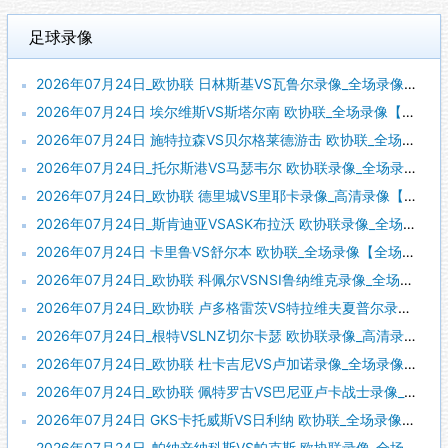
足球录像
2026年07月24日_欧协联 日林斯基VS瓦鲁尔录像_全场录像【高清回放】
2026年07月24日 埃尔维斯VS斯塔尔南 欧协联_全场录像【全场回放】
2026年07月24日 施特拉森VS贝尔格莱德游击 欧协联_全场录像【全场回放】
2026年07月24日_托尔斯港VS马瑟韦尔 欧协联录像_全场录像【视频集锦】
2026年07月24日_欧协联 德里城VS里耶卡录像_高清录像【全场回放】
2026年07月24日_斯肯迪亚VSASK布拉沃 欧协联录像_全场录像【视频集锦】
2026年07月24日 卡里鲁VS舒尔本 欧协联_全场录像【全场回放】
2026年07月24日_欧协联 科佩尔VSNSI鲁纳维克录像_全场录像【全场回放】
2026年07月24日_欧协联 卢多格雷茨VS特拉维夫夏普尔录像_全场录像【高清回放】
2026年07月24日_根特VSLNZ切尔卡瑟 欧协联录像_高清录像【全场回放】
2026年07月24日_欧协联 杜卡吉尼VS卢加诺录像_全场录像【视频集锦】
2026年07月24日_欧协联 佩特罗古VS巴尼亚卢卡战士录像_全场录像【全场回放】
2026年07月24日 GKS卡托威斯VS日利纳 欧协联_全场录像【全场回放】
2026年07月24日_帕纳辛纳科斯VS帕克斯 欧协联录像_全场录像【高清回放】