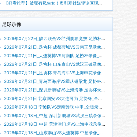
【好看推荐】被曝有私生女！奥利塞社媒评论区现处于完全关闭状态
足球录像
2026年07月22日_陕西联合VS兰州陇原竞技 足协杯录像_全场录像【视频集锦】
2026年07月21日_足协杯 成都蓉城VS云南玉昆录像_高清录像【全场回放】
2026年07月21日_大连英博VS河南队 足协杯录像_全场录像【视频集锦】
2026年07月21日_足协杯 山东泰山VS武汉三镇录像_全场录像【高清回放】
2026年07月21日_足协杯 青岛海牛VS上海申花录像_全场录像【视频集锦】
2026年07月21日_青岛西海岸VS重庆铜梁龙 足协杯录像_高清录像【全场回放】
2026年07月21日_深圳新鹏城VS上海海港 足协杯录像_全场录像【视频集锦】
2026年07月21日 北京国安VS大连可为 足协杯_全场录像【全场回放】
2026年07月18日 宁波队VS定南赣联 中甲_全场录像【全场回放】
2026年07月18日_中超 深圳新鹏城VS武汉三镇录像_全场录像【高清回放】
2026年07月18日_中超 天津津门虎VS上海申花录像_全场录像【高清回放】
2026年07月18日_山东泰山VS大连英博 中超录像_全场录像【全场回放】