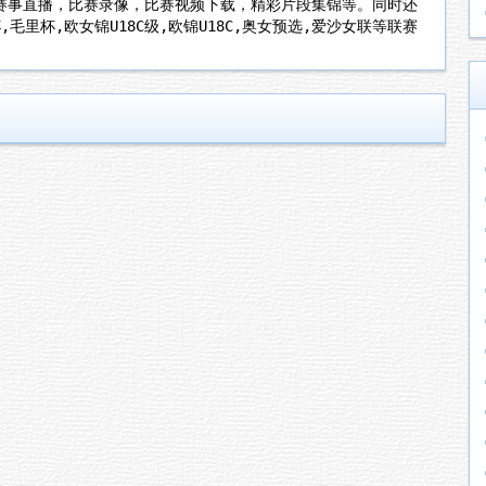
新赛事直播，比赛录像，比赛视频下载，精彩片段集锦等。同时还
毛里杯,欧女锦U18C级,欧锦U18C,奥女预选,爱沙女联等联赛