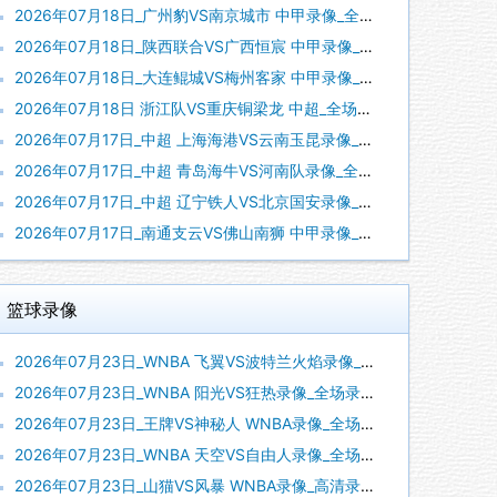
2026年07月18日_广州豹VS南京城市 中甲录像_全场录像【高清回放】
2026年07月18日_陕西联合VS广西恒宸 中甲录像_全场录像【全场回放】
2026年07月18日_大连鲲城VS梅州客家 中甲录像_高清录像【全场回放】
2026年07月18日 浙江队VS重庆铜梁龙 中超_全场录像【全场回放】
2026年07月17日_中超 上海海港VS云南玉昆录像_全场录像【全场回放】
2026年07月17日_中超 青岛海牛VS河南队录像_全场录像【全场回放】
2026年07月17日_中超 辽宁铁人VS北京国安录像_全场录像【视频集锦】
2026年07月17日_南通支云VS佛山南狮 中甲录像_全场录像【视频集锦】
篮球录像
2026年07月23日_WNBA 飞翼VS波特兰火焰录像_全场录像【视频集锦】
2026年07月23日_WNBA 阳光VS狂热录像_全场录像【视频集锦】
2026年07月23日_王牌VS神秘人 WNBA录像_全场录像【全场回放】
2026年07月23日_WNBA 天空VS自由人录像_全场录像【全场回放】
2026年07月23日_山猫VS风暴 WNBA录像_高清录像【全场回放】