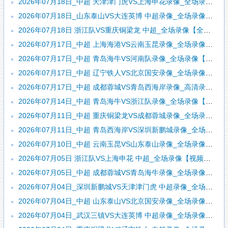
2026年07月18日_中超 天津津门虎VS上海申花录像_全场录像【高清回放】
2026年07月18日_山东泰山VS大连英博 中超录像_全场录像【全场回放】
2026年07月18日 浙江队VS重庆铜梁龙 中超_全场录像【全场回放】
2026年07月17日_中超 上海海港VS云南玉昆录像_全场录像【全场回放】
2026年07月17日_中超 青岛海牛VS河南队录像_全场录像【全场回放】
2026年07月17日_中超 辽宁铁人VS北京国安录像_全场录像【视频集锦】
2026年07月17日_中超 成都蓉城VS青岛西海岸录像_高清录像【全场回放】
2026年07月14日_中超 青岛海牛VS浙江队录像_全场录像【全场回放】
2026年07月11日_中超 重庆铜梁龙VS成都蓉城录像_全场录像【全场回放】
2026年07月11日_中超 青岛西海岸VS深圳新鹏城录像_全场录像【视频集锦】
2026年07月10日_中超 云南玉昆VS山东泰山录像_全场录像【全场回放】
2026年07月05日 浙江队VS上海申花 中超_全场录像【视频集锦】
2026年07月05日_中超 成都蓉城VS青岛海牛录像_全场录像【视频集锦】
2026年07月04日_深圳新鹏城VS天津津门虎 中超录像_全场录像【高清回放】
2026年07月04日_中超 山东泰山VS北京国安录像_全场录像【高清回放】
2026年07月04日_武汉三镇VS大连英博 中超录像_全场录像【全场回放】