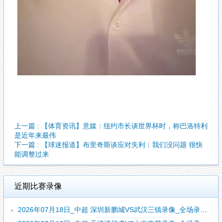
上一篇 : 【体育资讯】意媒：纽约市长谈世界杯时，称巴洛特利
是近年来最伟
下一篇 : 【球迷报道】布里奇斯谈应对失利：我们没问题 很快
能调整过来
近期比赛录像
2026年07月18日_中超 深圳新鹏城VS武汉三镇录像_全场录像【高清回放】