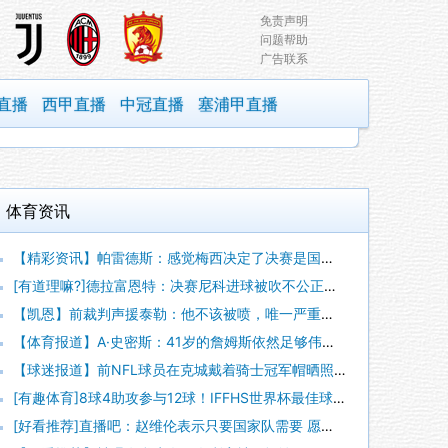
免责声明
问题帮助
广告联系
直播
西甲直播
中冠直播
塞浦甲直播
体育资讯
【精彩资讯】帕雷德斯：感觉梅西决定了决赛是国家队最后一战，我
[有道理嘛?]德拉富恩特：决赛尼科进球被吹不公正，本来可以有
【凯恩】前裁判声援泰勒：他不该被喷，唯一严重漏判就是罗梅罗拉
【体育报道】A·史密斯：41岁的詹姆斯依然足够伟大 能影响一
【球迷报道】前NFL球员在克城戴着骑士冠军帽晒照：我什么都不
[有趣体育]8球4助攻参与12球！IFFHS世界杯最佳球员：
[好看推荐]直播吧：赵维伦表示只要国家队需要 愿意无条件响应