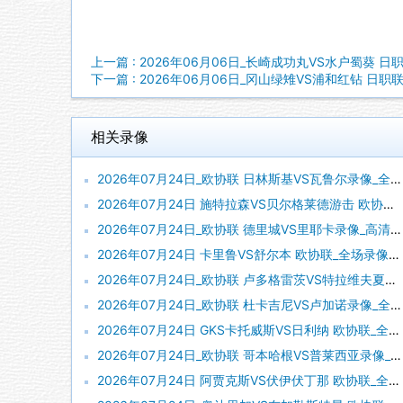
上一篇 : 2026年06月06日_长崎成功丸VS水户蜀葵 日
下一篇 : 2026年06月06日_冈山绿雉VS浦和红钻 日职
相关录像
2026年07月24日_欧协联 日林斯基VS瓦鲁尔录像_全场录像【高清回放】
2026年07月24日 施特拉森VS贝尔格莱德游击 欧协联_全场录像【全场回放】
2026年07月24日_欧协联 德里城VS里耶卡录像_高清录像【全场回放】
2026年07月24日 卡里鲁VS舒尔本 欧协联_全场录像【全场回放】
2026年07月24日_欧协联 卢多格雷茨VS特拉维夫夏普尔录像_全场录像【高清回放】
2026年07月24日_欧协联 杜卡吉尼VS卢加诺录像_全场录像【视频集锦】
2026年07月24日 GKS卡托威斯VS日利纳 欧协联_全场录像【全场回放】
2026年07月24日_欧协联 哥本哈根VS普莱西亚录像_全场录像【高清回放】
2026年07月24日 阿贾克斯VS伏伊伏丁那 欧协联_全场录像【视频集锦】