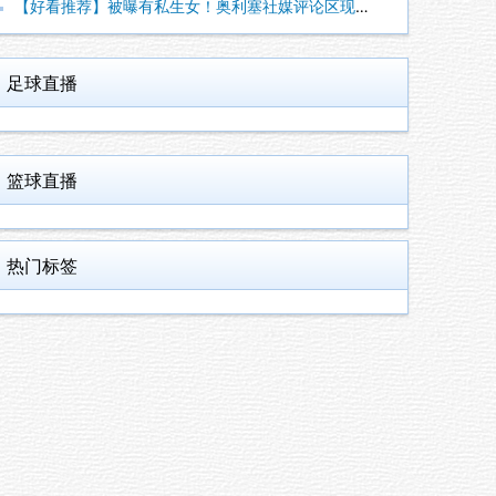
【好看推荐】被曝有私生女！奥利塞社媒评论区现处于完全关闭状态
足球直播
篮球直播
热门标签