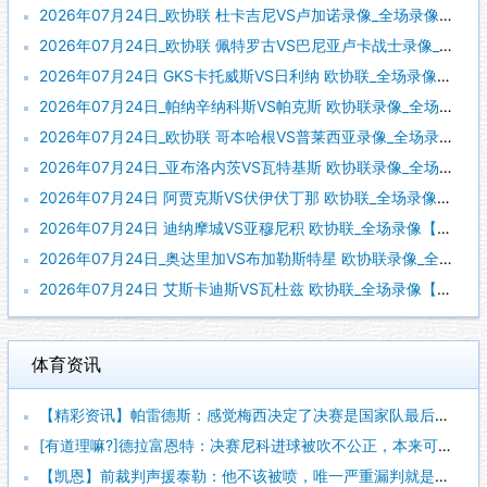
2026年07月24日_欧协联 杜卡吉尼VS卢加诺录像_全场录像【视频集锦】
2026年07月24日_欧协联 佩特罗古VS巴尼亚卢卡战士录像_全场录像【全场回放】
2026年07月24日 GKS卡托威斯VS日利纳 欧协联_全场录像【全场回放】
2026年07月24日_帕纳辛纳科斯VS帕克斯 欧协联录像_全场录像【高清回放】
2026年07月24日_欧协联 哥本哈根VS普莱西亚录像_全场录像【高清回放】
2026年07月24日_亚布洛内茨VS瓦特基斯 欧协联录像_全场录像【全场回放】
2026年07月24日 阿贾克斯VS伏伊伏丁那 欧协联_全场录像【视频集锦】
2026年07月24日 迪纳摩城VS亚穆尼积 欧协联_全场录像【全场回放】
2026年07月24日_奥达里加VS布加勒斯特星 欧协联录像_全场录像【全场回放】
2026年07月24日 艾斯卡迪斯VS瓦杜兹 欧协联_全场录像【视频集锦】
体育资讯
【精彩资讯】帕雷德斯：感觉梅西决定了决赛是国家队最后一战，我
[有道理嘛?]德拉富恩特：决赛尼科进球被吹不公正，本来可以有
【凯恩】前裁判声援泰勒：他不该被喷，唯一严重漏判就是罗梅罗拉