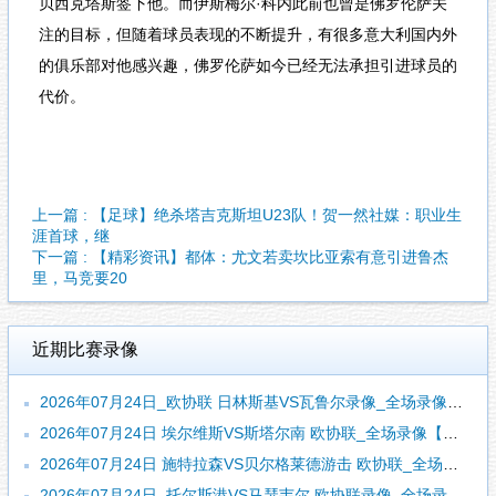
贝西克塔斯签下他。而伊斯梅尔·科内此前也曾是佛罗伦萨关
注的目标，但随着球员表现的不断提升，有很多意大利国内外
的俱乐部对他感兴趣，佛罗伦萨如今已经无法承担引进球员的
代价。
上一篇 : 【足球】绝杀塔吉克斯坦U23队！贺一然社媒：职业生
涯首球，继
下一篇 : 【精彩资讯】都体：尤文若卖坎比亚索有意引进鲁杰
里，马竞要20
近期比赛录像
2026年07月24日_欧协联 日林斯基VS瓦鲁尔录像_全场录像【高清回放】
2026年07月24日 埃尔维斯VS斯塔尔南 欧协联_全场录像【全场回放】
2026年07月24日 施特拉森VS贝尔格莱德游击 欧协联_全场录像【全场回放】
2026年07月24日_托尔斯港VS马瑟韦尔 欧协联录像_全场录像【视频集锦】