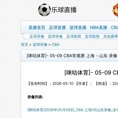
直播首页
足球直播
篮球直播
NBA直播
CB
足球录像
篮球录像
足球新闻
篮球新闻
其他赛事
首页
>
篮球录像
>
CBA
[咪咕体育]- 05-09 CBA常规赛 上海 - 山东 录像
[咪咕体育]- 05-09 
【发布时间】：2026-05-10 【作者】： 【阅读】：
22
录像列表:
[咪咕体育]2026年05月09日_CBA 上海VS山东录像