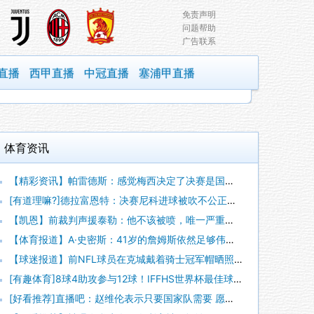
免责声明
问题帮助
广告联系
直播
西甲直播
中冠直播
塞浦甲直播
体育资讯
【精彩资讯】帕雷德斯：感觉梅西决定了决赛是国家队最后一战，我
[有道理嘛?]德拉富恩特：决赛尼科进球被吹不公正，本来可以有
【凯恩】前裁判声援泰勒：他不该被喷，唯一严重漏判就是罗梅罗拉
【体育报道】A·史密斯：41岁的詹姆斯依然足够伟大 能影响一
【球迷报道】前NFL球员在克城戴着骑士冠军帽晒照：我什么都不
[有趣体育]8球4助攻参与12球！IFFHS世界杯最佳球员：
[好看推荐]直播吧：赵维伦表示只要国家队需要 愿意无条件响应