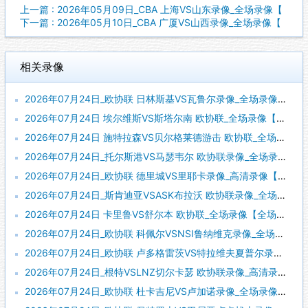
上一篇 : 2026年05月09日_CBA 上海VS山东录像_全场录像【
下一篇 : 2026年05月10日_CBA 广厦VS山西录像_全场录像【
相关录像
2026年07月24日_欧协联 日林斯基VS瓦鲁尔录像_全场录像【高清回放】
2026年07月24日 埃尔维斯VS斯塔尔南 欧协联_全场录像【全场回放】
2026年07月24日 施特拉森VS贝尔格莱德游击 欧协联_全场录像【全场回放】
2026年07月24日_托尔斯港VS马瑟韦尔 欧协联录像_全场录像【视频集锦】
2026年07月24日_欧协联 德里城VS里耶卡录像_高清录像【全场回放】
2026年07月24日_斯肯迪亚VSASK布拉沃 欧协联录像_全场录像【视频集锦】
2026年07月24日 卡里鲁VS舒尔本 欧协联_全场录像【全场回放】
2026年07月24日_欧协联 科佩尔VSNSI鲁纳维克录像_全场录像【全场回放】
2026年07月24日_欧协联 卢多格雷茨VS特拉维夫夏普尔录像_全场录像【高清回放】
2026年07月24日_根特VSLNZ切尔卡瑟 欧协联录像_高清录像【全场回放】
2026年07月24日_欧协联 杜卡吉尼VS卢加诺录像_全场录像【视频集锦】