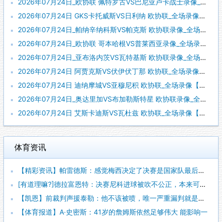
2026年07月24日_欧协联 佩特罗古VS巴尼亚卢卡战士录像_全场录像【全场回放】
2026年07月24日 GKS卡托威斯VS日利纳 欧协联_全场录像【全场回放】
2026年07月24日_帕纳辛纳科斯VS帕克斯 欧协联录像_全场录像【高清回放】
2026年07月24日_欧协联 哥本哈根VS普莱西亚录像_全场录像【高清回放】
2026年07月24日_亚布洛内茨VS瓦特基斯 欧协联录像_全场录像【全场回放】
2026年07月24日 阿贾克斯VS伏伊伏丁那 欧协联_全场录像【视频集锦】
2026年07月24日 迪纳摩城VS亚穆尼积 欧协联_全场录像【全场回放】
2026年07月24日_奥达里加VS布加勒斯特星 欧协联录像_全场录像【全场回放】
2026年07月24日 艾斯卡迪斯VS瓦杜兹 欧协联_全场录像【视频集锦】
体育资讯
【精彩资讯】帕雷德斯：感觉梅西决定了决赛是国家队最后一战，我
[有道理嘛?]德拉富恩特：决赛尼科进球被吹不公正，本来可以有
【凯恩】前裁判声援泰勒：他不该被喷，唯一严重漏判就是罗梅罗拉
【体育报道】A·史密斯：41岁的詹姆斯依然足够伟大 能影响一