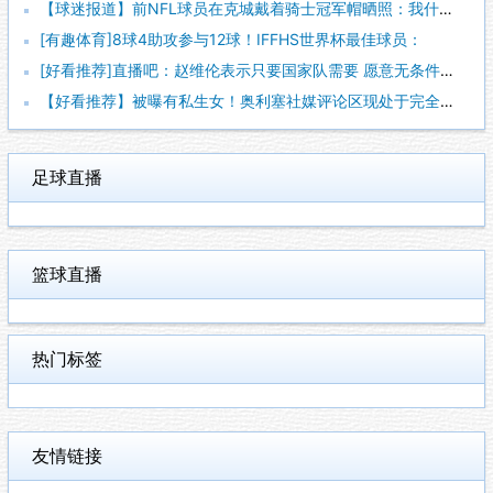
【球迷报道】前NFL球员在克城戴着骑士冠军帽晒照：我什么都不
[有趣体育]8球4助攻参与12球！IFFHS世界杯最佳球员：
[好看推荐]直播吧：赵维伦表示只要国家队需要 愿意无条件响应
【好看推荐】被曝有私生女！奥利塞社媒评论区现处于完全关闭状态
足球直播
篮球直播
热门标签
友情链接