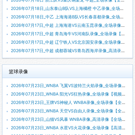
2026年07月18日_山东泰山B队VS上海橘橙 中乙录像_全场录像【视频集锦】
2026年07月18日_中乙 上海海港B队VS长春喜都录像_全场录像【高清回放】
2026年07月17日_中超 上海海港VS云南玉昆录像_全场录像【全场回放】
2026年07月17日_中超 青岛海牛VS河南队录像_全场录像【全场回放】
2026年07月17日_中超 辽宁铁人VS北京国安录像_全场录像【视频集锦】
2026年07月17日_中超 成都蓉城VS青岛西海岸录像_高清录像【全场回放】
篮球录像
2026年07月23日_WNBA 飞翼VS波特兰火焰录像_全场录像【视频集锦】
2026年07月23日_WNBA 阳光VS狂热录像_全场录像【视频集锦】
2026年07月23日_王牌VS神秘人 WNBA录像_全场录像【全场回放】
2026年07月23日_WNBA 天空VS自由人录像_全场录像【全场回放】
2026年07月23日_山猫VS风暴 WNBA录像_高清录像【全场回放】
2026年07月23日_WNBA 水星VS火花录像_全场录像【高清回放】