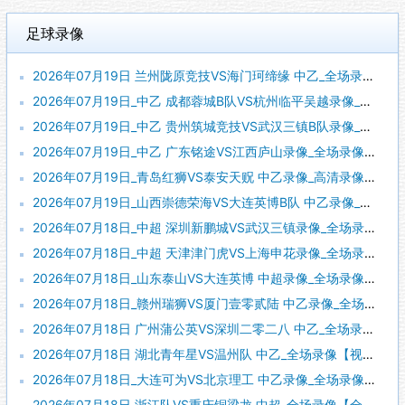
足球录像
2026年07月19日 兰州陇原竞技VS海门珂缔缘 中乙_全场录像【全场回放】
2026年07月19日_中乙 成都蓉城B队VS杭州临平吴越录像_全场录像【高清回放】
2026年07月19日_中乙 贵州筑城竞技VS武汉三镇B队录像_全场录像【全场回放】
2026年07月19日_中乙 广东铭途VS江西庐山录像_全场录像【高清回放】
2026年07月19日_青岛红狮VS泰安天贶 中乙录像_高清录像【全场回放】
2026年07月19日_山西崇德荣海VS大连英博B队 中乙录像_全场录像【视频集锦】
2026年07月18日_中超 深圳新鹏城VS武汉三镇录像_全场录像【高清回放】
2026年07月18日_中超 天津津门虎VS上海申花录像_全场录像【高清回放】
2026年07月18日_山东泰山VS大连英博 中超录像_全场录像【全场回放】
2026年07月18日_赣州瑞狮VS厦门壹零贰陆 中乙录像_全场录像【全场回放】
2026年07月18日 广州蒲公英VS深圳二零二八 中乙_全场录像【视频集锦】
2026年07月18日 湖北青年星VS温州队 中乙_全场录像【视频集锦】
2026年07月18日_大连可为VS北京理工 中乙录像_全场录像【全场回放】
2026年07月18日 浙江队VS重庆铜梁龙 中超_全场录像【全场回放】