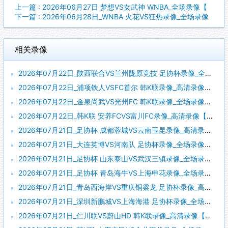
上一篇 : 2026年06月27日 梦想VS女武神 WNBA_全场录像【
下一篇 : 2026年06月28日_WNBA 火花VS狂热录像_全场录像
相关录像
2026年07月22日_陕西联合VS兰州陇原竞技 足协杯录像_全场录像【视频集锦】
2026年07月22日_浦项铁人VSFC首尔 韩K联录像_高清录像【全场回放】
2026年07月22日_金泉尚武VS光州FC 韩K联录像_全场录像【视频集锦】
2026年07月22日_韩K联 安养FCVS富川FC录像_高清录像【全场回放】
2026年07月21日_足协杯 成都蓉城VS云南玉昆录像_高清录像【全场回放】
2026年07月21日_大连英博VS河南队 足协杯录像_全场录像【视频集锦】
2026年07月21日_足协杯 山东泰山VS武汉三镇录像_全场录像【高清回放】
2026年07月21日_足协杯 青岛海牛VS上海申花录像_全场录像【视频集锦】
2026年07月21日_青岛西海岸VS重庆铜梁龙 足协杯录像_高清录像【全场回放】
2026年07月21日_深圳新鹏城VS上海海港 足协杯录像_全场录像【视频集锦】
2026年07月21日_仁川联VS蔚山HD 韩K联录像_高清录像【全场回放】