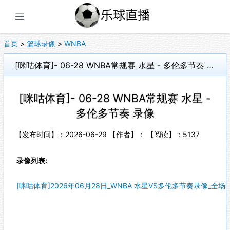
展开菜单
首页
>
篮球录像
>
WNBA
[咪咕体育]- 06-28 WNBA常规赛 水星 - 多伦多节奏 录像
[咪咕体育]- 06-28 WNBA常规赛 水星 -
多伦多节奏 录像
【发布时间】：2026-06-29 【作者】： 【阅读】：
5137
录像列表:
[咪咕体育]2026年06月28日_WNBA 水星VS多伦多节奏录像_全