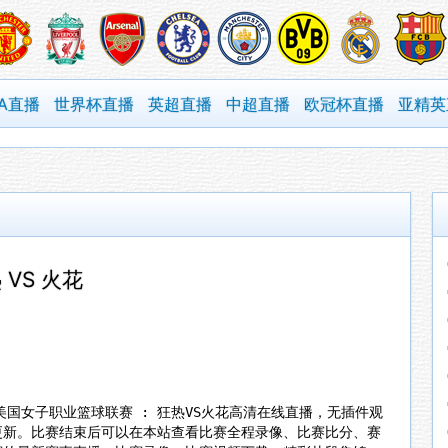
BA直播
世界杯直播
英超直播
中超直播
欧冠杯直播
亚精英
 VS 火花
0分，美国女子职业篮球联赛 : 狂热VS火花高清在线直播，无插件观
更新。比赛结束后可以在本站查看比赛全程录像、比赛比分、赛