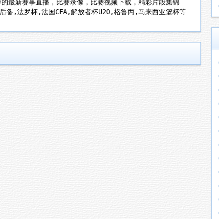
赛的最新赛事直播，比赛录像，比赛视频下载，精彩片段集锦
后备,法罗杯,法国CFA,解放者杯U20,格鲁丙,马来西亚篮杯等