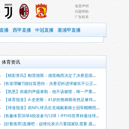
免责声明
问题帮助
广告联系
直播
西甲直播
中冠直播
塞浦甲直播
体育资讯
【精彩资讯】帕雷德斯：感觉梅西决定了决赛是国家队最后一战，我
[有道理嘛?]德拉富恩特：决赛尼科进球被吹不公正，本来可以有
【凯恩】前裁判声援泰勒：他不该被喷，唯一严重漏判就是罗梅罗拉
【体育报道】A·史密斯：41岁的詹姆斯依然足够伟大 能影响一
【球迷报道】前NFL球员在克城戴着骑士冠军帽晒照：我什么都不
[有趣体育]8球4助攻参与12球！IFFHS世界杯最佳球员：
[好看推荐]直播吧：赵维伦表示只要国家队需要 愿意无条件响应