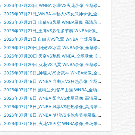
2026年07月23日_WNBA 水星VS火花录像_全场录像【高清回放】
2026年07月21日_WNBA 神秘人VS女武神录像_全场录像【全场回放】
2026年07月21日_山猫VS风暴 WNBA录像_高清录像【全场回放】
2026年07月21日_王牌VS多伦多节奏 WNBA录像_全场录像【视频集锦】
2026年07月21日 自由人VS飞翼 WNBA_全场录像【视频集锦】
2026年07月20日_阳光VS水星 WNBA录像_全场录像【全场回放】
2026年07月20日 天空VS梦想 WNBA_全场录像【视频集锦】
2026年07月20日_火花VS飞翼 WNBA录像_全场录像【全场回放】
2026年07月19日_神秘人VS女武神 WNBA录像_全场录像【全场回放】
2026年07月19日_WNBA 自由人VS狂热录像_全场录像【视频集锦】
2026年07月19日 波特兰火焰VS山猫 WNBA_全场录像【全场回放】
2026年07月18日_WNBA 阳光VS水星录像_高清录像【全场回放】
2026年07月18日_WNBA 风暴VS狂热录像_高清录像【全场回放】
2026年07月18日_WNBA 梦想VS多伦多节奏录像_全场录像【视频集锦】
2026年07月18日_火花VS天空 WNBA录像_全场录像【全场回放】