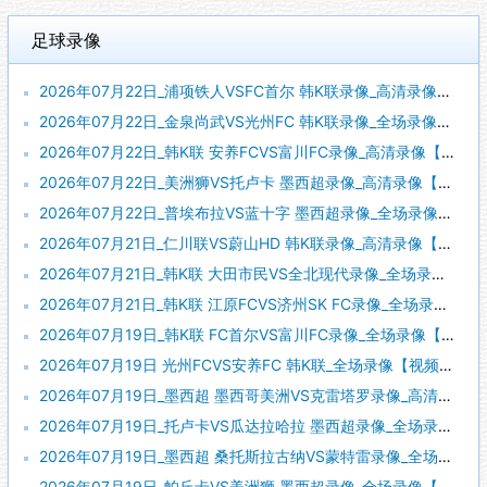
足球录像
2026年07月22日_浦项铁人VSFC首尔 韩K联录像_高清录像【全场回放】
2026年07月22日_金泉尚武VS光州FC 韩K联录像_全场录像【视频集锦】
2026年07月22日_韩K联 安养FCVS富川FC录像_高清录像【全场回放】
2026年07月22日_美洲狮VS托卢卡 墨西超录像_高清录像【全场回放】
2026年07月22日_普埃布拉VS蓝十字 墨西超录像_全场录像【高清回放】
2026年07月21日_仁川联VS蔚山HD 韩K联录像_高清录像【全场回放】
2026年07月21日_韩K联 大田市民VS全北现代录像_全场录像【高清回放】
2026年07月21日_韩K联 江原FCVS济州SK FC录像_全场录像【全场回放】
2026年07月19日_韩K联 FC首尔VS富川FC录像_全场录像【视频集锦】
2026年07月19日 光州FCVS安养FC 韩K联_全场录像【视频集锦】
2026年07月19日_墨西超 墨西哥美洲VS克雷塔罗录像_高清录像【全场回放】
2026年07月19日_托卢卡VS瓜达拉哈拉 墨西超录像_全场录像【视频集锦】
2026年07月19日_墨西超 桑托斯拉古纳VS蒙特雷录像_全场录像【视频集锦】
2026年07月19日_帕丘卡VS美洲狮 墨西超录像_全场录像【高清回放】