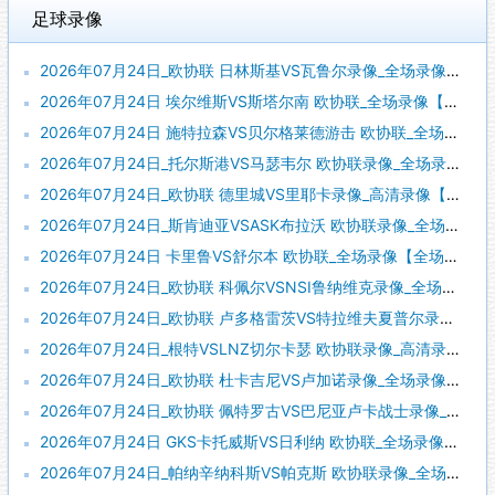
足球录像
2026年07月24日_欧协联 日林斯基VS瓦鲁尔录像_全场录像【高清回放】
2026年07月24日 埃尔维斯VS斯塔尔南 欧协联_全场录像【全场回放】
2026年07月24日 施特拉森VS贝尔格莱德游击 欧协联_全场录像【全场回放】
2026年07月24日_托尔斯港VS马瑟韦尔 欧协联录像_全场录像【视频集锦】
2026年07月24日_欧协联 德里城VS里耶卡录像_高清录像【全场回放】
2026年07月24日_斯肯迪亚VSASK布拉沃 欧协联录像_全场录像【视频集锦】
2026年07月24日 卡里鲁VS舒尔本 欧协联_全场录像【全场回放】
2026年07月24日_欧协联 科佩尔VSNSI鲁纳维克录像_全场录像【全场回放】
2026年07月24日_欧协联 卢多格雷茨VS特拉维夫夏普尔录像_全场录像【高清回放】
2026年07月24日_根特VSLNZ切尔卡瑟 欧协联录像_高清录像【全场回放】
2026年07月24日_欧协联 杜卡吉尼VS卢加诺录像_全场录像【视频集锦】
2026年07月24日_欧协联 佩特罗古VS巴尼亚卢卡战士录像_全场录像【全场回放】
2026年07月24日 GKS卡托威斯VS日利纳 欧协联_全场录像【全场回放】
2026年07月24日_帕纳辛纳科斯VS帕克斯 欧协联录像_全场录像【高清回放】