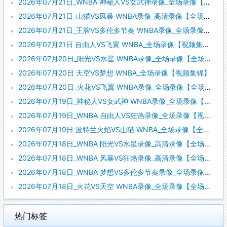
2026年07月21日_WNBA 神秘人VS女武神录像_全场录像【全场回放】
2026年07月21日_山猫VS风暴 WNBA录像_高清录像【全场回放】
2026年07月21日_王牌VS多伦多节奏 WNBA录像_全场录像【视频集锦】
2026年07月21日 自由人VS飞翼 WNBA_全场录像【视频集锦】
2026年07月20日_阳光VS水星 WNBA录像_全场录像【全场回放】
2026年07月20日 天空VS梦想 WNBA_全场录像【视频集锦】
2026年07月20日_火花VS飞翼 WNBA录像_全场录像【全场回放】
2026年07月19日_神秘人VS女武神 WNBA录像_全场录像【全场回放】
2026年07月19日_WNBA 自由人VS狂热录像_全场录像【视频集锦】
2026年07月19日 波特兰火焰VS山猫 WNBA_全场录像【全场回放】
2026年07月18日_WNBA 阳光VS水星录像_高清录像【全场回放】
2026年07月18日_WNBA 风暴VS狂热录像_高清录像【全场回放】
2026年07月18日_WNBA 梦想VS多伦多节奏录像_全场录像【视频集锦】
2026年07月18日_火花VS天空 WNBA录像_全场录像【全场回放】
热门标签