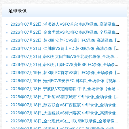
足球录像
2026年07月22日_浦项铁人VSFC首尔 韩K联录像_高清录像【全场回放】
2026年07月22日_金泉尚武VS光州FC 韩K联录像_全场录像【视频集锦】
2026年07月22日_韩K联 安养FCVS富川FC录像_高清录像【全场回放】
2026年07月21日_仁川联VS蔚山HD 韩K联录像_高清录像【全场回放】
2026年07月21日_韩K联 大田市民VS全北现代录像_全场录像【高清回放】
2026年07月21日_韩K联 江原FCVS济州SK FC录像_全场录像【全场回放】
2026年07月19日_韩K联 FC首尔VS富川FC录像_全场录像【视频集锦】
2026年07月19日 光州FCVS安养FC 韩K联_全场录像【视频集锦】
2026年07月18日 宁波队VS定南赣联 中甲_全场录像【全场回放】
2026年07月18日_广州豹VS南京城市 中甲录像_全场录像【高清回放】
2026年07月18日_陕西联合VS广西恒宸 中甲录像_全场录像【全场回放】
2026年07月18日_大连鲲城VS梅州客家 中甲录像_高清录像【全场回放】
2026年07月18日_全北现代VS仁川联 韩K联录像_全场录像【高清回放】
2026年07月18日_浦项铁人VS济州SK FC 韩K联录像_全场录像【高清回放】