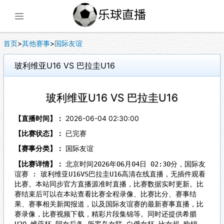
展开菜单
首页
>
其他赛事
>
国际友谊
玻利维亚U16 VS 巴拉圭U16
玻利维亚U16 VS 巴拉圭U16
【直播时间】：
2026-06-04 02:30:00
【比赛状态】：
已完赛
【赛事分类】：
国际友谊
【比赛详情】：
北京时间2026年06月04日 02:30分，国际友
谊赛 : 玻利维亚U16VS巴拉圭U16高清在线直播，无插件观看
比赛。本站同步官方直播源准时直播，比赛数据实时更新。比
赛结束后可以在本站查看比赛全程录像、比赛比分、赛事结
果、赛事相关新闻报道，以及国际友谊赛的最新赛事直播，比
赛录像，比赛视频下载，精彩片段集锦等。同时还提供希腊
U20,维亚杯,阿女后备,所罗岛女联,白俄女杯,比女超,欧锦