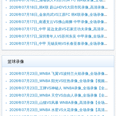
2026年07月18日_韩K联 蔚山HDVS大田市民录像_高清录像【全场回放】
2026年07月18日_金泉尚武VS江原FC 韩K联录像_全场录像【视频集锦】
2026年07月17日_南通支云VS佛山南狮 中甲录像_全场录像【视频集锦】
2026年07月17日_中甲 延边龙鼎VS石家庄功夫录像_高清录像【全场回放】
2026年07月17日_深圳青年人VS苏州东吴 中甲录像_全场录像【高清回放】
2026年07月17日_中甲 无锡吴钩VS长春亚泰录像_全场录像【全场回放】
篮球录像
2026年07月23日_WNBA 飞翼VS波特兰火焰录像_全场录像【视频集锦】
2026年07月23日_WNBA 阳光VS狂热录像_全场录像【视频集锦】
2026年07月23日_王牌VS神秘人 WNBA录像_全场录像【全场回放】
2026年07月23日_WNBA 天空VS自由人录像_全场录像【全场回放】
2026年07月23日_山猫VS风暴 WNBA录像_高清录像【全场回放】
2026年07月23日_WNBA 水星VS火花录像_全场录像【高清回放】